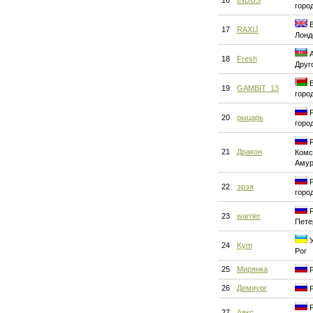
16
INDUS
горо
В
17
RAXIJ
Лонд
А
18
Fresh
Друг
Б
19
GAMBIT_13
горо
Р
20
рыцарь
горо
Р
21
Дракон
Комс
Аму
Р
22
эрэя
горо
Р
23
warrier
Пете
У
24
Kym
Рог
25
Мирянка
Р
26
Демиург
Р
Р
27
Аякс