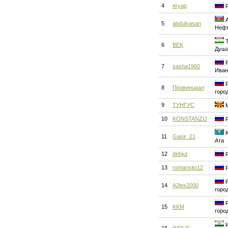
4
ягуар
Р
А
5
abdulxasan
Нефт
Т
6
BEK
Душ
Р
7
sasha1960
Иван
Р
8
Провинциал
горо
9
ТУНГУС
М
10
KONSTANZIJ
Р
К
11
Gasir_21
Ата
12
debjut
Р
13
romansito12
Р
Р
14
A2lex2000
горо
Р
15
KKM
горо
И