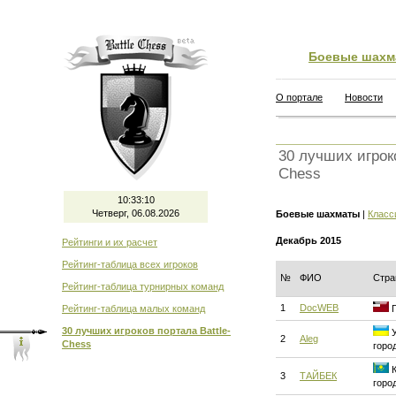
Боевые шахм
О портале
Новости
30 лучших игроко
Chess
10:33:10
Четверг, 06.08.2026
Боевые шахматы
|
Класс
Декабрь 2015
Рейтинги и их расчет
Рейтинг-таблица всех игроков
№
ФИО
Стра
Рейтинг-таблица турнирных команд
1
DocWEB
Рейтинг-таблица малых команд
Г
30 лучших игроков портала Battle-
У
2
Aleg
Chess
горо
К
3
ТАЙБЕК
горо