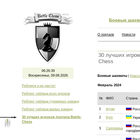
Боевые шахм
О портале
Новости
30 лучших игроко
Chess
06:26:40
Воскресенье, 09.08.2026
Боевые шахматы
|
Класс
Февраль 2024
Рейтинги и их расчет
Рейтинг-таблица всех игроков
№
ФИО
Страна
Рейтинг-таблица турнирных команд
1
ягуар
Рейтинг-таблица малых команд
Росс
30 лучших игроков портала Battle-
2
Kym
Укра
Chess
Росс
3
Сергеевна
город/ре
Росс