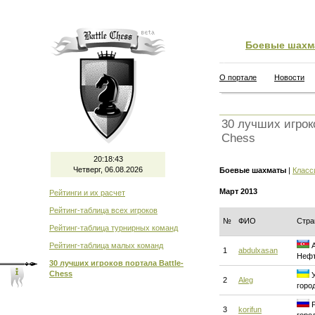
Боевые шахм
О портале
Новости
30 лучших игроко
Chess
20:18:43
Четверг, 06.08.2026
Боевые шахматы
|
Класс
Март 2013
Рейтинги и их расчет
Рейтинг-таблица всех игроков
№
ФИО
Стра
Рейтинг-таблица турнирных команд
Рейтинг-таблица малых команд
А
1
abdulxasan
Нефт
30 лучших игроков портала Battle-
Chess
У
2
Aleg
горо
Р
3
korifun