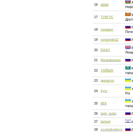
А
16
abdul
Нефт
М
17
ТУНГУС
Друг
Р
18
сержант
Пете
19
romansito12
Р
В
20
RAXIJ
Лонд
21
Малкавианин
Р
К
22
ТАЙБЕК
горо
23
jaguarrrrr
У
У
24
Kym
Рог
У
25
BEK
горо
26
tagir_aslan
Р
27
tampol
И
28
xxxAndroidxxx
Р