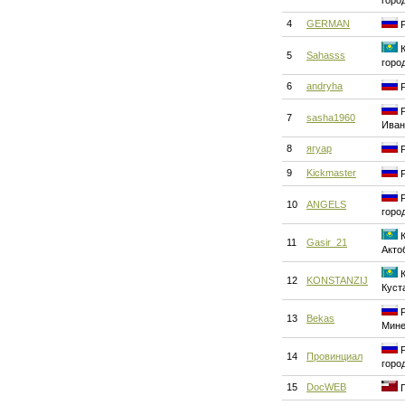
горо
4
GERMAN
Р
К
5
Sahasss
горо
6
andryha
Р
Р
7
sasha1960
Иван
8
ягуар
Р
9
Kickmaster
Р
Р
10
ANGELS
горо
К
11
Gasir_21
Акто
К
12
KONSTANZIJ
Куст
Р
13
Bekas
Мине
Р
14
Провинциал
горо
15
DocWEB
Г