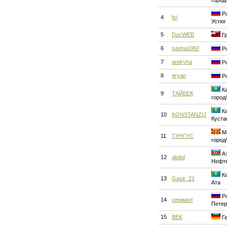
город
Ро
4
fsl
Устюг
5
DocWEB
Гр
6
sasha1960
Ро
7
andryha
Ро
8
ягуар
Ро
Ка
9
ТАЙБЕК
город
Ка
10
KONSTANZIJ
Куста
Ма
11
ТУНГУС
город
Аз
12
abdul
Нефт
Ка
13
Gasir_21
Ата
Ро
14
сержант
Петер
15
BEK
Ге