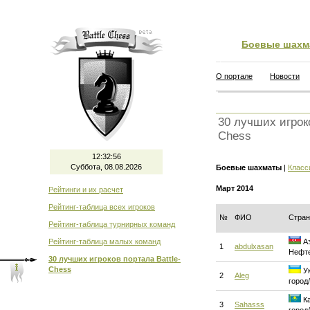
Боевые шахм
О портале
Новости
30 лучших игроко
Chess
12:32:57
Суббота, 08.08.2026
Боевые шахматы
|
Класс
Март 2014
Рейтинги и их расчет
Рейтинг-таблица всех игроков
№
ФИО
Стран
Рейтинг-таблица турнирных команд
Рейтинг-таблица малых команд
Аз
1
abdulxasan
Нефт
30 лучших игроков портала Battle-
Chess
Ук
2
Aleg
город
Ка
3
Sahasss