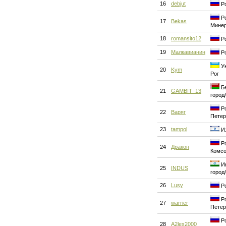
16
debjut
Ро
Ро
17
Bekas
Мине
18
romansito12
Ро
19
Малкавианин
Ро
Ук
20
Kym
Рог
Бе
21
GAMBIT_13
город
Ро
22
Варяг
Петер
23
tampol
Из
Ро
24
Дракон
Комсо
Ин
25
INDUS
город
26
Lusy
Ро
Ро
27
warrier
Петер
Ро
28
A2lex2000