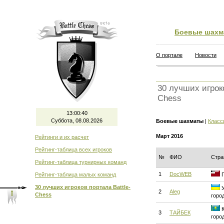
Боевые шахм
О портале
Новости
30 лучших игроко
Chess
13:00:41
Суббота, 08.08.2026
Боевые шахматы
|
Класс
Март 2016
Рейтинги и их расчет
Рейтинг-таблица всех игроков
№
ФИО
Стра
Рейтинг-таблица турнирных команд
1
DocWEB
Рейтинг-таблица малых команд
Г
30 лучших игроков портала Battle-
У
2
Aleg
Chess
горо
К
3
ТАЙБЕК
горо