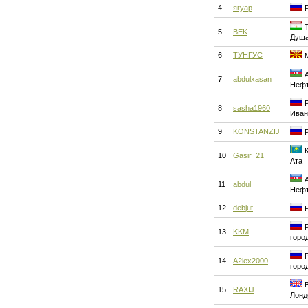
4
ягуар
Р
Т
5
BEK
Душ
6
ТУНГУС
М
А
7
abdulxasan
Нефт
Р
8
sasha1960
Иван
9
KONSTANZIJ
Р
К
10
Gasir_21
Ата
А
11
abdul
Нефт
12
debjut
Р
Р
13
KKM
горо
Р
14
A2lex2000
горо
В
15
RAXIJ
Лонд