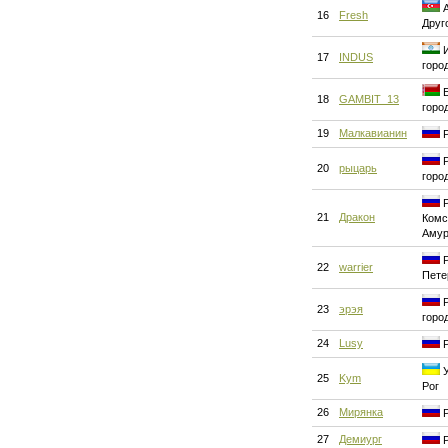
А
16
Fresh
Друг
И
17
INDUS
горо
Б
18
GAMBIT_13
горо
19
Малкавианин
Р
Р
20
рыцарь
горо
Р
21
Дракон
Комс
Аму
Р
22
warrier
Пете
Р
23
эрэя
горо
24
Lusy
Р
У
25
Kym
Рог
26
Мирянка
Р
27
Демиург
Р