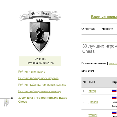
Боевые шахм
О портале
Новости
30 лучших игроко
Chess
22:11:07
Пятница, 07.08.2026
Боевые шахматы
|
Класс
Май 2021
Рейтинги и их расчет
Рейтинг-таблица всех игроков
№
ФИО
Стр
Рейтинг-таблица турнирных команд
1
ягуар
Рейтинг-таблица малых команд
30 лучших игроков портала Battle-
Chess
2
Дракон
Ком
Аму
3
warrier