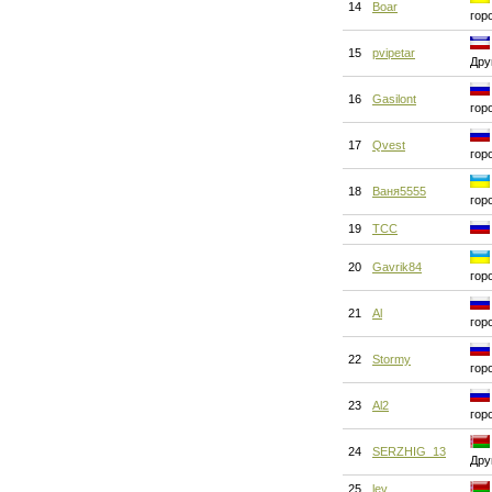
14
Boar
гор
15
pvipetar
Дру
16
Gasilont
гор
17
Qvest
гор
18
Ваня5555
гор
19
ТСС
20
Gavrik84
гор
21
Al
гор
22
Stormy
гор
23
Al2
гор
24
SERZHIG_13
Дру
25
lev