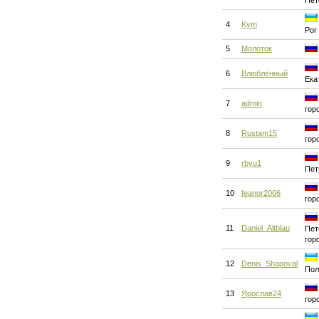
Пет
4
Kym
Рог
5
Молоток
6
Влюблённый
Ека
7
admin
гор
8
Rustam15
гор
9
rbyu1
Пет
10
feanor2006
гор
11
Daniel_Altblau
Пет
гор
12
Denis_Shapoval
Пол
13
Яроcлав24
гор