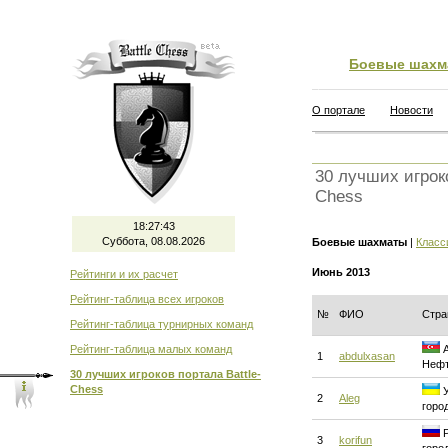
Боевые шахм
О портале
Новости
30 лучших игроко
Chess
18:27:44
Суббота, 08.08.2026
Боевые шахматы
|
Класс
Июнь 2013
Рейтинги и их расчет
Рейтинг-таблица всех игроков
№
ФИО
Стра
Рейтинг-таблица турнирных команд
Рейтинг-таблица малых команд
А
1
abdulxasan
Нефт
30 лучших игроков портала Battle-
Chess
У
2
Aleg
горо
Р
3
korifun