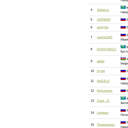
горо
К
4
Sahasss
горо
5
GERMAN
Р
6
andryha
Р
Р
7
sasha1960
Иван
К
8
KONSTANZIJ
Куст
А
9
abdul
Нефт
10
ягуар
Р
Р
11
ANGELS
горо
12
Kickmaster
Р
К
13
Gasir_21
Акто
Р
14
сержант
Пете
Р
15
Провинциал
горо