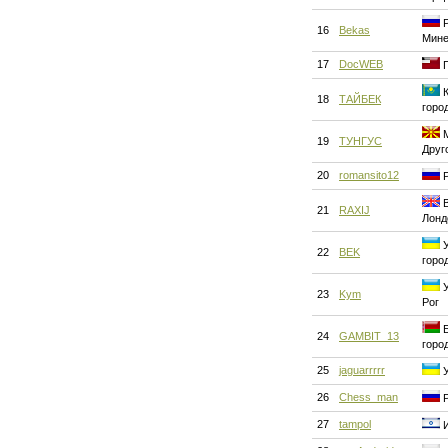
Р
16
Bekas
Мине
17
DocWEB
Г
К
18
ТАЙБЕК
горо
М
19
ТУНГУС
Друг
20
romansito12
Р
В
21
RAXIJ
Лонд
У
22
BEK
горо
У
23
Kym
Рог
Б
24
GAMBIT_13
горо
25
jaguarrrrr
У
26
Chess_man
Р
27
tampol
И