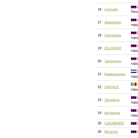
16
Gennady
Пет
17
Девкалион
горо
18
Сергеевна
горо
19
DILIJANS3
горо
20
Залепехин
горо
21
Крамарьонец
горо
22
GAGAUZ
горо
23
Эвтибида
горо
24
Артемида
горо
25
CARABINER
26
Молоток