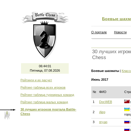
Боевые шахм
О портале
Новости
30 лучших игроко
Chess
06:44:02
Пятница, 07.08.2026
Боевые шахматы
|
Класс
Июнь 2017
Рейтинги и их расчет
Рейтинг-таблица всех игроков
№
ФИО
Стр
Рейтинг-таблица турнирных команд
1
DocWEB
Рейтинг-таблица малых команд
30 лучших игроков портала Battle-
2
Aleg
Chess
горо
3
ягуар