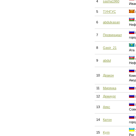
4
sasha1960
Ива
5
ТУНГУС
6
abdulxasan
Неф
7
Провинциал
горо
8
Gasir_21
Ата
9
abdul
Неф
10
Дракон
Ком
Аму
11
Мирянка
12
Демиург
13
Аякс
Сове
14
Катон
горо
15
Kym
Рог