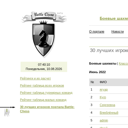
Боевые шахм
О портале
Новости
30 лучших игрок
Боевые шахматы
|
Класс
07:40:11
Понедельник, 10.08.2026
Июнь 2022
Рейтинги и их расчет
№
ФИО
Рейтинг-таблица всех игроков
1
ягуар
Рейтинг-таблица турнирных команд
2
Kym
Рейтинг-таблица малых команд
3
Сергеевна
30 лучших игроков портала Battle-
Chess
4
Влюблённый
5
admin