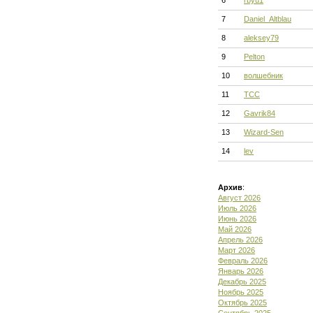
6
rbyu1
7
Daniel_Altblau
8
aleksey79
9
Pelton
10
волшебник
11
ТСС
12
Gavrik84
13
Wizard-Sen
14
lev
Архив
:
Август 2026
Июль 2026
Июнь 2026
Май 2026
Апрель 2026
Март 2026
Февраль 2026
Январь 2026
Декабрь 2025
Ноябрь 2025
Октябрь 2025