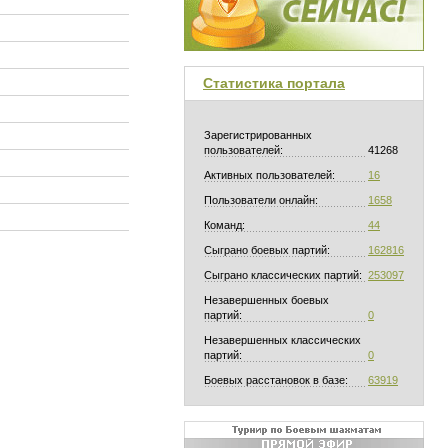
Статистика портала
Зарегистрированных
пользователей:
41268
Активных пользователей:
16
Пользователи онлайн:
1658
Команд:
44
Сыграно боевых партий:
162816
Сыграно классических партий:
253097
Незавершенных боевых
партий:
0
Незавершенных классических
партий:
0
Боевых расстановок в базе:
63919