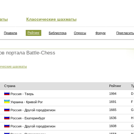
аты
Классические шахматы
Рейтинг
Правила
Библиотека
Опросы
Форум
Пригласить
ов портала Battle-Chess
ические шахматы
Страна
Рейтинг
Т
1994
D
Россия - Тверь
1691
F
Украина - Кривой Рог
1665
G
Россия - Другой город/регион
1636
H
Россия - Екатеринбург
1608
G
Россия - Другой город/регион