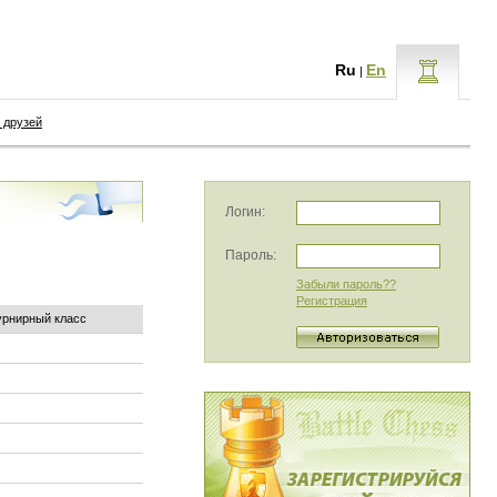
Ru
En
|
 друзей
Логин:
Пароль:
Забыли пароль??
Регистрация
урнирный класс