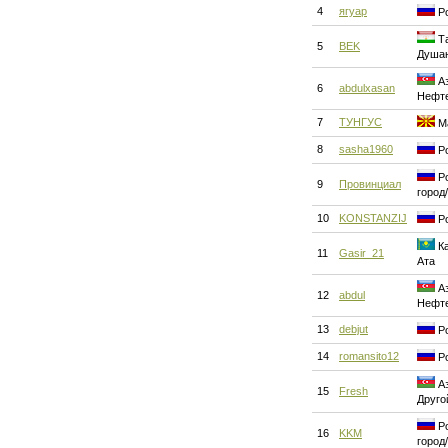
4
ягуар
Ро
Та
5
BEK
Душа
Аз
6
abdulxasan
Нефт
7
ТУНГУС
Ма
8
sasha1960
Ро
Ро
9
Провинциал
город
10
KONSTANZIJ
Ро
Ка
11
Gasir_21
Ата
Аз
12
abdul
Нефт
13
debjut
Ро
14
romansito12
Ро
Аз
15
Fresh
Друго
Ро
16
KKM
город