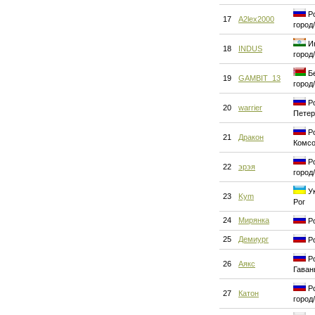
Ро
17
A2lex2000
город
Ин
18
INDUS
город
Бе
19
GAMBIT_13
город
Ро
20
warrier
Петер
Ро
21
Дракон
Комсо
Ро
22
эрэя
город
Ук
23
Kym
Рог
24
Мирянка
Ро
25
Демиург
Ро
Ро
26
Аякс
Гаван
Ро
27
Катон
город