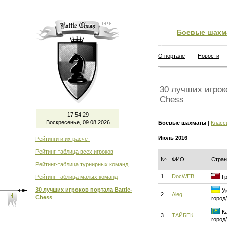
Боевые шахм
О портале
Новости
30 лучших игроко
Chess
17:54:30
Воскресенье, 09.08.2026
Боевые шахматы
|
Класс
Июль 2016
Рейтинги и их расчет
Рейтинг-таблица всех игроков
№
ФИО
Стран
Рейтинг-таблица турнирных команд
1
DocWEB
Рейтинг-таблица малых команд
Гр
30 лучших игроков портала Battle-
Ук
2
Aleg
Chess
город
Ка
3
ТАЙБЕК
город