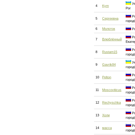
Ук
4
Kym
Рог
Ро
5
Сергеевна
город
6
Молоток
Ро
Ро
7
Влюблённый
Екате
Ро
8
Rustam15
город
Ук
9
Gavrik84
город
Ро
10
Pelton
город
Ро
11
Moscoviticus
город
Ро
12
Rechyschka
город
Ро
13
Холи
город
Ро
14
масса
город