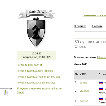
Боевые шахм
О портале
Новости
30 лучших игроко
Chess
10:24:33
Воскресенье, 09.08.2026
Боевые шахматы
|
Класс
Июль 2021
Рейтинги и их расчет
Рейтинг-таблица всех игроков
№
ФИО
Стран
Рейтинг-таблица турнирных команд
1
ягуар
Рейтинг-таблица малых команд
Ро
30 лучших игроков портала Battle-
Ро
2
Дракон
Chess
Комсо
Ро
3
warrier
Петер