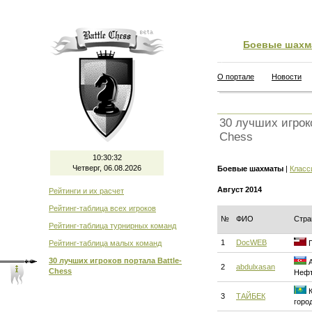
Боевые шахм
О портале
Новости
30 лучших игроко
Chess
10:30:33
Четверг, 06.08.2026
Боевые шахматы
|
Класс
Август 2014
Рейтинги и их расчет
Рейтинг-таблица всех игроков
№
ФИО
Стра
Рейтинг-таблица турнирных команд
1
DocWEB
Рейтинг-таблица малых команд
Г
30 лучших игроков портала Battle-
А
2
abdulxasan
Chess
Нефт
К
3
ТАЙБЕК
горо