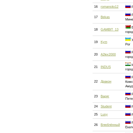
16
romansito12
Р
Р
17
Bekas
Мине
Б
18
GAMBIT_13
горо
У
19
Kym
Рог
Р
20
A2lex2000
горо
И
21
INDUS
горо
Р
22
Дракон
Комс
Аму
Р
23
Варяг
Пете
24
Student
Р
25
Lusy
Р
Р
26
Влюблённый
Екат