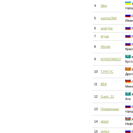
У
4
Aleg
горо
Р
5
sasha1960
Иван
6
andryha
Р
7
ягуар
Р
Р
8
Shveik
Крас
К
9
KONSTANZIJ
Куст
М
10
ТУНГУС
Друг
Г
11
BEK
Мюн
К
12
Gasir_21
Ата
Р
13
Провинциал
горо
А
14
abdul
Нефт
15
debjut
Р