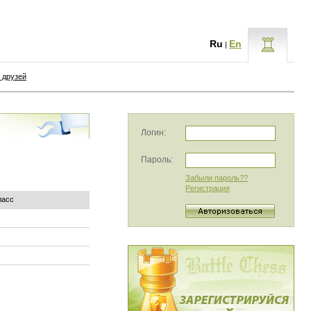
Ru
En
|
 друзей
Логин:
Пароль:
Забыли пароль??
Регистрация
ласс