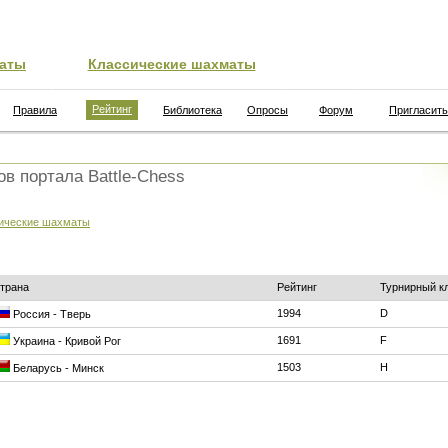
аты
Классические шахматы
Рейтинг
Правила
Библиотека
Опросы
Форум
Пригласить
ов портала Battle-Chess
ические шахматы
трана
Рейтинг
Турнирный к
1994
D
Россия - Тверь
1691
F
Украина - Кривой Рог
1503
H
Беларусь - Минск