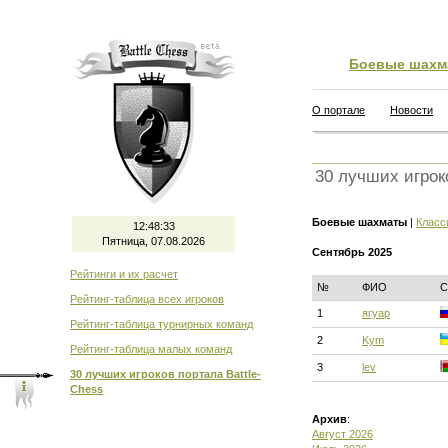
Боевые шахм
О портале
Новости
30 лучших игрок
Боевые шахматы
|
Класс
12:48:34
Пятница, 07.08.2026
Сентябрь 2025
Рейтинги и их расчет
№
ФИО
С
Рейтинг-таблица всех игроков
1
ягуар
Рейтинг-таблица турнирных команд
2
Kym
Рейтинг-таблица малых команд
3
lev
30 лучших игроков портала Battle-
Chess
Архив
:
Август 2026