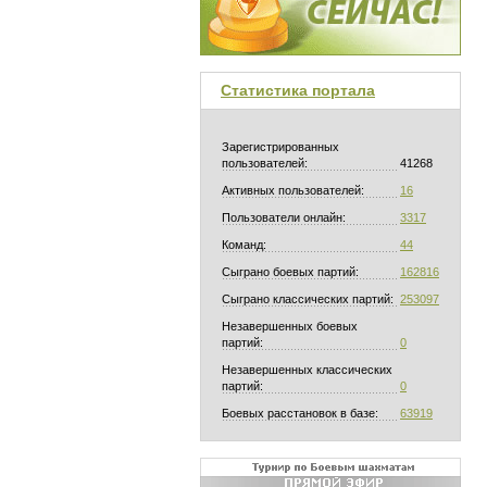
Статистика портала
Зарегистрированных
пользователей:
41268
Активных пользователей:
16
Пользователи онлайн:
3317
Команд:
44
Сыграно боевых партий:
162816
Сыграно классических партий:
253097
Незавершенных боевых
партий:
0
Незавершенных классических
партий:
0
Боевых расстановок в базе:
63919