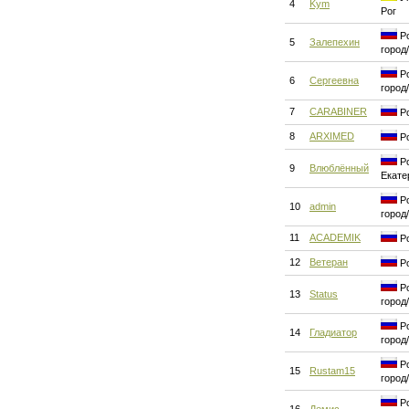
4
Kym
Рог
Ро
5
Залепехин
город
Ро
6
Сергеевна
город
7
CARABINER
Ро
8
ARXIMED
Ро
Ро
9
Влюблённый
Екате
Ро
10
admin
город
11
ACADEMIK
Ро
12
Ветеран
Ро
Ро
13
Status
город
Ро
14
Гладиатор
город
Ро
15
Rustam15
город
Ро