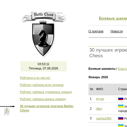
Боевые шахм
О портале
Новости
30 лучших игроко
Chess
03:53:12
Пятница, 07.08.2026
Боевые шахматы
|
Класс
Январь 2020
Рейтинги и их расчет
Рейтинг-таблица всех игроков
№
ФИО
Стран
Рейтинг-таблица турнирных команд
1
ягуар
Рейтинг-таблица малых команд
Ро
30 лучших игроков портала Battle-
Ук
2
Aleg
Chess
город
3
sasha1960
Ро
Ук