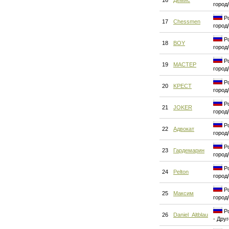
16
Демис
город
Ро
17
Chessmen
город
Ро
18
BOY
город
Ро
19
MACTEP
город
Ро
20
KPECT
город
Ро
21
JOKER
город
Ро
22
Адвокат
город
Ро
23
Гардемарин
город
Ро
24
Pelton
город
Ро
25
Максим
город
Ро
26
Daniel_Altblau
- Дру