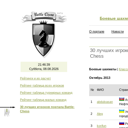
Боевые шахм
О портале
Новости
30 лучших игроко
Chess
21:46:39
Суббота, 08.08.2026
Боевые шахматы
|
Класс
Октябрь 2013
Рейтинги и их расчет
Рейтинг-таблица всех игроков
№
ФИО
Стран
Рейтинг-таблица турнирных команд
Рейтинг-таблица малых команд
Аз
1
abdulxasan
Нефт
30 лучших игроков портала Battle-
Chess
Ук
2
Aleg
город
Ро
3
korifun