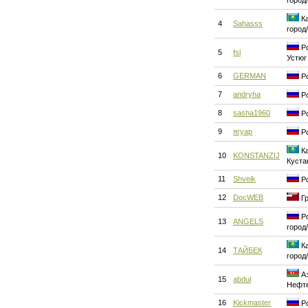
город
Ка
4
Sahasss
город
Ро
5
fsl
Устюг
6
GERMAN
Ро
7
andryha
Ро
8
sasha1960
Ро
9
ягуар
Ро
Ка
10
KONSTANZIJ
Куста
11
Shveik
Ро
12
DocWEB
Гр
Ро
13
ANGELS
город
Ка
14
ТАЙБЕК
город
Аз
15
abdul
Нефт
16
Kickmaster
Ро