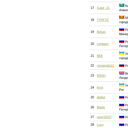
Ка
17
Gasir_21
Алма
Ма
18
ТУНГУС
город
Ро
19
Bekas
Мине
Ро
20
сержант
Петер
Ук
21
BEK
город
22
romansito12
Ро
Ве
23
RAXIJ
Лондо
Ук
24
Kym
Рог
25
debjut
Ро
Ро
26
Варяг
Петер
27
user19107
Ро
28
Lusy
Ро