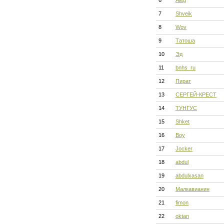
6
Aleg
7
Shveik
8
Wov
9
Татоша
10
Эд
11
bnhs_ru
12
Пират
13
СЕРГЕЙ-КРЕСТ
14
ТУНГУС
15
Shket
16
Boy
17
Jocker
18
abdul
19
abdulxasan
20
Малкавианин
21
fimon
22
oktan