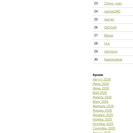
23
Chess_man
24
sasha1960
25
warrier
26
DiGGeR
27
Bekas
28
Ura
29
shevtsov
30
Каморников
Архив
:
Август 2026
Июль 2026
Июнь 2026
Май 2026
Апрель 2026
Март 2026
Февраль 2026
Январь 2026
Декабрь 2025
Ноябрь 2025
Октябрь 2025
Сентябрь 2025
Август 2025