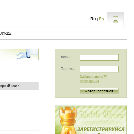
Ru
En
|
 друзей
Логин:
Пароль:
Забыли пароль??
Регистрация
нирный класс