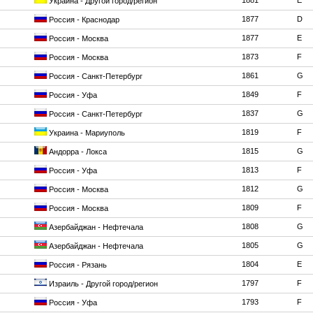
1881
E
Украина - Другой город/регион
1877
D
Россия - Краснодар
1877
E
Россия - Москва
1873
F
Россия - Москва
1861
G
Россия - Санкт-Петербург
1849
F
Россия - Уфа
1837
G
Россия - Санкт-Петербург
1819
F
Украина - Мариуполь
1815
G
Андорра - Локса
1813
F
Россия - Уфа
1812
G
Россия - Москва
1809
F
Россия - Москва
1808
G
Азербайджан - Нефтечала
1805
G
Азербайджан - Нефтечала
1804
E
Россия - Рязань
1797
F
Израиль - Другой город/регион
1793
F
Россия - Уфа