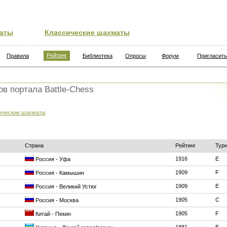
аты
Классические шахматы
Рейтинг
Правила
Библиотека
Опросы
Форум
Пригласить
ов портала Battle-Chess
ические шахматы
Страна
Рейтинг
Тур
1916
E
Россия - Уфа
1909
F
Россия - Камышин
1909
E
Россия - Великий Устюг
1905
C
Россия - Москва
1905
F
Китай - Пекин