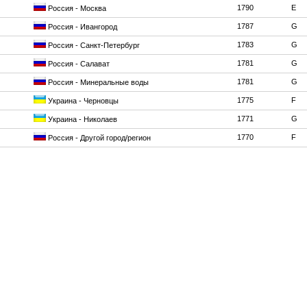
1790
E
Россия - Москва
1787
G
Россия - Ивангород
1783
G
Россия - Санкт-Петербург
1781
G
Россия - Салават
1781
G
Россия - Минеральные воды
1775
F
Украина - Черновцы
1771
G
Украина - Николаев
1770
F
Россия - Другой город/регион