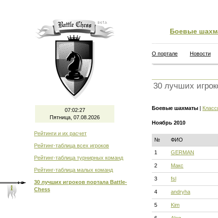
Боевые шахм
О портале
Новости
30 лучших игрок
Боевые шахматы
|
Класс
07:02:28
Пятница, 07.08.2026
Ноябрь 2010
Рейтинги и их расчет
№
ФИО
Рейтинг-таблица всех игроков
1
GERMAN
Рейтинг-таблица турнирных команд
2
Макс
Рейтинг-таблица малых команд
3
fsl
30 лучших игроков портала Battle-
Chess
4
andryha
5
Kim