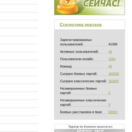
Статистика портала
Зарегистрированных
пользователей:
41268
Активных пользователей:
16
Пользователи онлайн:
3250
Команд:
44
Сыграно боевых партий:
162816
Сыграно классических партий:
253097
Незавершенных боевых
партий:
0
Незавершенных классических
партий:
0
Боевых расстановок в базе:
63919