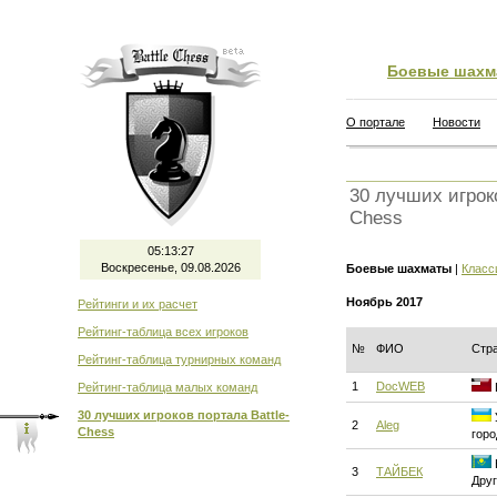
Боевые шахм
О портале
Новости
30 лучших игроко
Chess
05:13:27
Воскресенье, 09.08.2026
Боевые шахматы
|
Класс
Ноябрь 2017
Рейтинги и их расчет
Рейтинг-таблица всех игроков
№
ФИО
Стр
Рейтинг-таблица турнирных команд
1
DocWEB
Рейтинг-таблица малых команд
30 лучших игроков портала Battle-
2
Aleg
Chess
горо
3
ТАЙБЕК
Друг