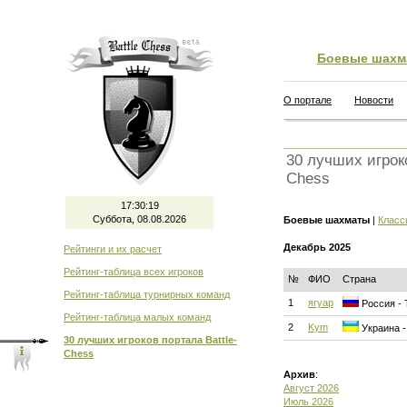
Боевые шахм
О портале
Новости
30 лучших игроко
Chess
17:30:20
Суббота, 08.08.2026
Боевые шахматы
|
Класс
Декабрь 2025
Рейтинги и их расчет
Рейтинг-таблица всех игроков
№
ФИО
Страна
Рейтинг-таблица турнирных команд
1
ягуар
Россия - 
Рейтинг-таблица малых команд
2
Kym
Украина -
30 лучших игроков портала Battle-
Chess
Архив
:
Август 2026
Июль 2026