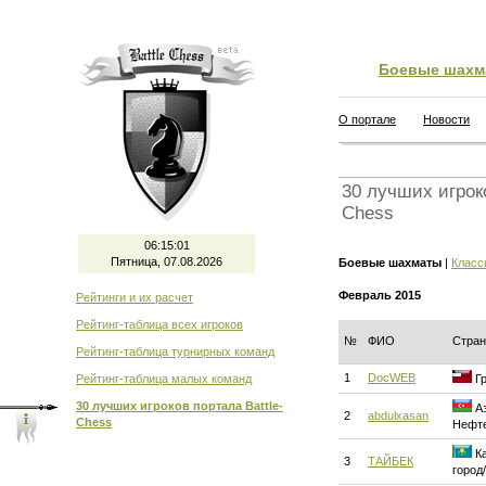
Боевые шахм
О портале
Новости
30 лучших игроко
Chess
06:15:02
Пятница, 07.08.2026
Боевые шахматы
|
Класс
Февраль 2015
Рейтинги и их расчет
Рейтинг-таблица всех игроков
№
ФИО
Стран
Рейтинг-таблица турнирных команд
1
DocWEB
Рейтинг-таблица малых команд
Гр
30 лучших игроков портала Battle-
Аз
2
abdulxasan
Chess
Нефт
Ка
3
ТАЙБЕК
город