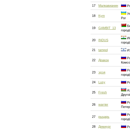
17
Малкавианин
Ро
Ук
18
Kym
Рог
Бе
19
GAMBIT_13
город
Ин
20
INDUS
город
21
tampol
Из
Ро
22
Дракон
Комсо
Ро
23
эрэя
город
24
Lusy
Ро
Аз
25
Fresh
Друго
Ро
26
warrier
Петер
Ро
27
рыцарь
город
28
Демиург
Ро