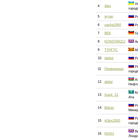
Ук
4
Aleg
город
5
ягуар
Ро
6
sasha1960
Ро
7
BEK
Ге
8
KONSTANZIJ
Ан
9
ТУНГУС
Ма
10
debjut
Ро
Ро
11
Провинциал
город
Аз
12
abdul
Нефт
Ка
13
Gasir_21
Ата
Ро
14
Bekas
Мине
Ро
15
A2lex2000
город
Ве
16
RAXIJ
Лондо