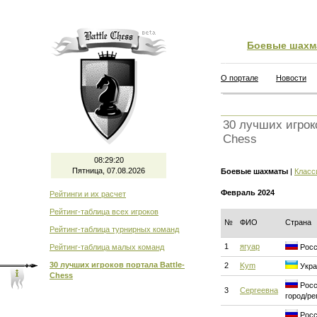
Боевые шахм
О портале
Новости
30 лучших игроко
Chess
08:29:21
Пятница, 07.08.2026
Боевые шахматы
|
Класс
Февраль 2024
Рейтинги и их расчет
Рейтинг-таблица всех игроков
№
ФИО
Страна
Рейтинг-таблица турнирных команд
1
ягуар
Рейтинг-таблица малых команд
Росс
30 лучших игроков портала Battle-
2
Kym
Укра
Chess
Росс
3
Сергеевна
город/ре
Росс