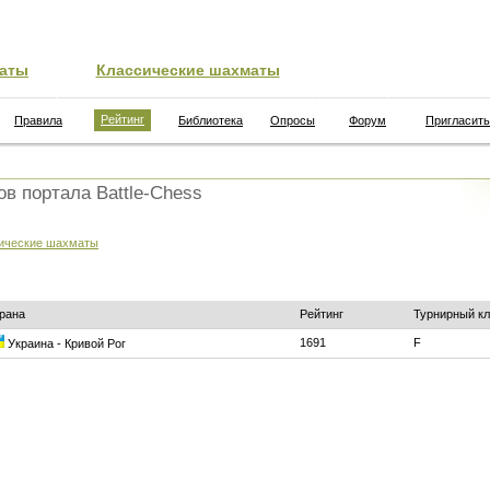
аты
Классические шахматы
Рейтинг
Правила
Библиотека
Опросы
Форум
Пригласить
ов портала Battle-Chess
ические шахматы
рана
Рейтинг
Турнирный к
1691
F
Украина - Кривой Рог