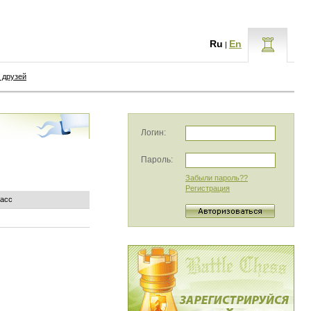
Ru
En
|
 друзей
Логин:
Пароль:
Забыли пароль??
Регистрация
ласс