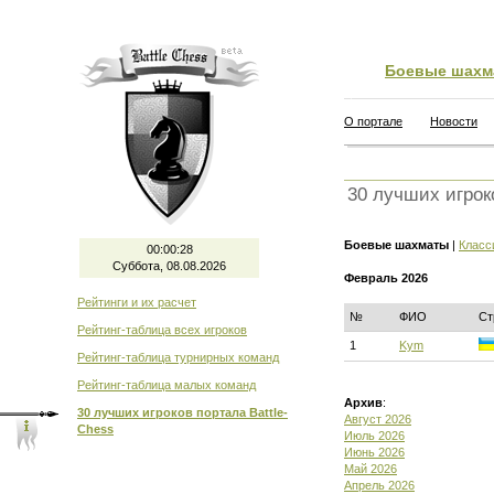
Боевые шахм
О портале
Новости
30 лучших игрок
Боевые шахматы
|
Класс
00:00:29
Суббота, 08.08.2026
Февраль 2026
Рейтинги и их расчет
№
ФИО
Ст
Рейтинг-таблица всех игроков
1
Kym
Рейтинг-таблица турнирных команд
Рейтинг-таблица малых команд
Архив
:
30 лучших игроков портала Battle-
Август 2026
Chess
Июль 2026
Июнь 2026
Май 2026
Апрель 2026