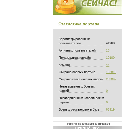
Статистика портала
Зарегистрированных
пользователей:
41268
Активных пользователей:
16
Пользователи онлайн:
10100
Команд:
44
Сыграно боевых партий:
162816
Сыграно классических партий:
253097
Незавершенных боевых
партий:
0
Незавершенных классических
партий:
0
Боевых расстановок в базе:
63919