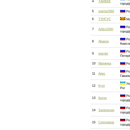
4
ТАЙБЕК
город/
5
sasha1960
Ро
6
ТУНГУС
Ма
Ро
7
A2lex2000
город/
Ро
8
Дракон
Комсо
Ро
9
warrier
Петер
10
Мирянка
Ро
Ро
11
Аякс
Гаван
Ук
12
Kym
Рог
Ро
13
Катон
город/
Ро
14
Залепехин
город/
Ро
15
Сергеевна
город/