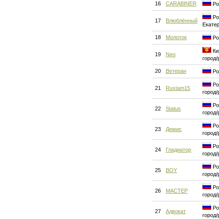
16
CARABINER
Ро
Ро
17
Влюблённый
Екате
18
Молоток
Ро
Ки
19
Neo
город/
20
Ветеран
Ро
Ро
21
Rustam15
город/
Ро
22
Status
город/
Ро
23
Демис
город/
Ро
24
Гладиатор
город/
Ро
25
BOY
город/
Ро
26
MACTEP
город/
Ро
27
Адвокат
город/