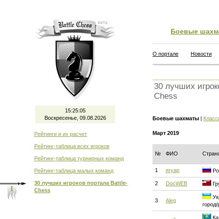
Боевые шахм
О портале
Новости
30 лучших игроко
Chess
15:25:05
Воскресенье, 09.08.2026
Боевые шахматы
|
Класс
Март 2019
Рейтинги и их расчет
Рейтинг-таблица всех игроков
№
ФИО
Стран
Рейтинг-таблица турнирных команд
1
ягуар
Рейтинг-таблица малых команд
Ро
30 лучших игроков портала Battle-
2
DocWEB
Гр
Chess
Ук
3
Aleg
город/
Ка