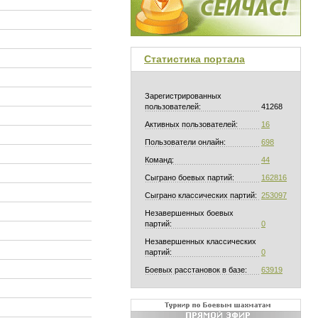
Статистика портала
Зарегистрированных
пользователей:
41268
Активных пользователей:
16
Пользователи онлайн:
698
Команд:
44
Сыграно боевых партий:
162816
Сыграно классических партий:
253097
Незавершенных боевых
партий:
0
Незавершенных классических
партий:
0
Боевых расстановок в базе:
63919