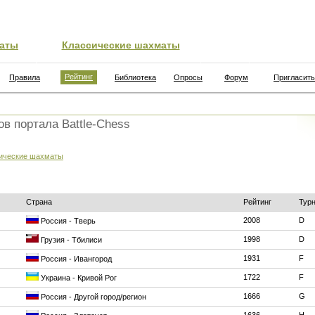
аты
Классические шахматы
Рейтинг
Правила
Библиотека
Опросы
Форум
Пригласить
ов портала Battle-Chess
ические шахматы
Страна
Рейтинг
Тур
2008
D
Россия - Тверь
1998
D
Грузия - Тбилиси
1931
F
Россия - Ивангород
1722
F
Украина - Кривой Рог
1666
G
Россия - Другой город/регион