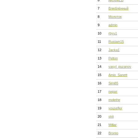
6
ARXIMED
7
Влюблённый
8
Молоток
9
admin
10
rbyu1
11
Rustam15
12
Jacka1
13
Pelton
14
vasyl_puzanov
15
Amio_Sanett
16
Simi85
17
пират
18
molethe
19
yousefjor
20
skit
21
Milliar
22
Bronto