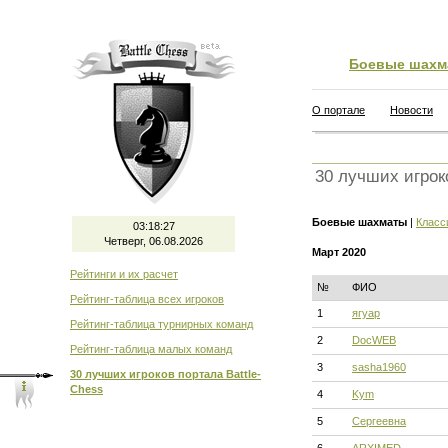
Боевые шахм
О портале
Новости
30 лучших игрок
Боевые шахматы
|
Класс
03:18:28
Четверг, 06.08.2026
Март 2020
Рейтинги и их расчет
№
ФИО
Рейтинг-таблица всех игроков
1
ягуар
Рейтинг-таблица турнирных команд
2
DocWEB
Рейтинг-таблица малых команд
3
sasha1960
30 лучших игроков портала Battle-
Chess
4
Kym
5
Сергеевна