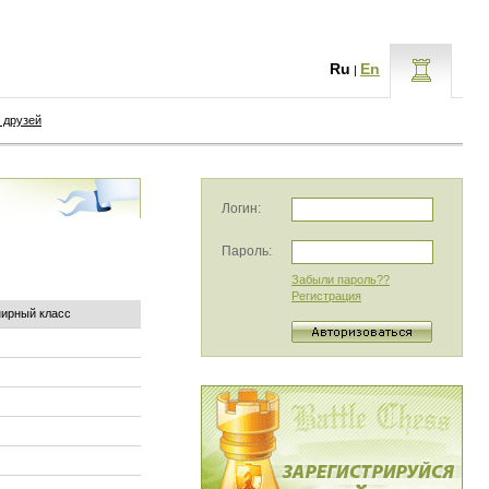
Ru
En
|
 друзей
Логин:
Пароль:
Забыли пароль??
Регистрация
нирный класс