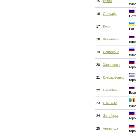
15
Катон
горо
16
Gennady
Пет
17
Kym
Рог
18
Девкалион
горо
19
Сергеевна
горо
20
Залепехин
горо
21
Крамарьонец
горо
22
Heraklitos
Вла
23
GAGAUZ
горо
24
Эвтибида
горо
25
Артемида
горо