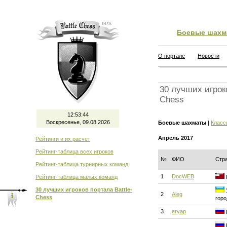
Боевые шахм
О портале
Новости
30 лучших игроко
Chess
12:53:44
Воскресенье, 09.08.2026
Боевые шахматы
|
Класс
Апрель 2017
Рейтинги и их расчет
Рейтинг-таблица всех игроков
№
ФИО
Стр
Рейтинг-таблица турнирных команд
1
DocWEB
Рейтинг-таблица малых команд
30 лучших игроков портала Battle-
2
Aleg
Chess
горо
3
ягуар