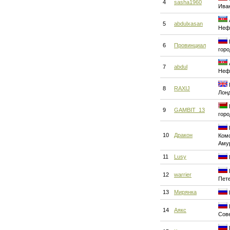
4
sasha1960
Ива
5
abdulxasan
Неф
6
Провинциал
горо
7
abdul
Неф
8
RAXIJ
Лон
9
GAMBIT_13
горо
10
Дракон
Ком
Аму
11
Lusy
12
warrier
Пет
13
Мирянка
14
Аякс
Сове