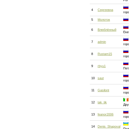
Рог
4
Сергеевна
гор
5
Молоток
6
Влюблённый
Ека
7
admin
гор
8
Rustam15
гор
9
rbyu1
Пет
10
saut
гор
11
Gasilont
гор
12
tak_tik
Дру
13
feanor2006
гор
14
Denis_Shapoval
Пол