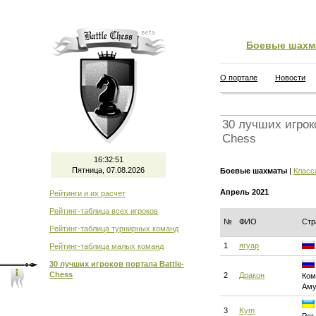
Боевые шахм
О портале
Новости
30 лучших игроко
Chess
16:32:51
Пятница, 07.08.2026
Боевые шахматы
|
Класс
Апрель 2021
Рейтинги и их расчет
Рейтинг-таблица всех игроков
№
ФИО
Стр
Рейтинг-таблица турнирных команд
1
ягуар
Рейтинг-таблица малых команд
30 лучших игроков портала Battle-
Chess
2
Дракон
Ком
Аму
3
Kym