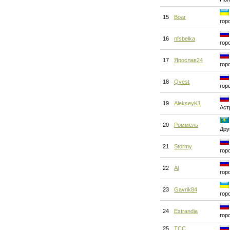
15
Boar
гор
16
nfsbelka
гор
17
Яроcлав24
гор
18
Qvest
гор
19
AlekseyK1
Аст
20
Роммель
Дру
21
Stormy
гор
22
Al
гор
23
Gavrik84
гор
24
Extrandia
гор
25
ТСС