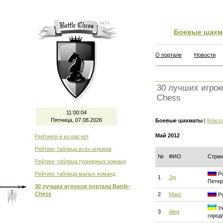
Боевые шахм
О портале
Новости
30 лучших игроко
Chess
11:00:05
Пятница, 07.08.2026
Боевые шахматы
|
Класс
Май 2012
Рейтинги и их расчет
Рейтинг-таблица всех игроков
№
ФИО
Стран
Рейтинг-таблица турнирных команд
Рейтинг-таблица малых команд
Ро
1
Эд
Петер
30 лучших игроков портала Battle-
Chess
2
Макс
Ро
Ук
3
Aleg
город