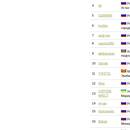
Ро
4
fsl
Устюг
5
GERMAN
Ро
Ро
6
korifun
город
7
andryha
Ро
8
sasha1960
Ро
Аз
9
abdulxasan
Нефт
10
Shveik
Ро
Ма
11
ТУНГУС
Экиба
12
Wov
Ро
СЕРГЕЙ-
Ук
13
КРЕСТ
Мари
14
ягуар
Ро
15
Kickmaster
Ро
Ро
16
Bekas
Мине