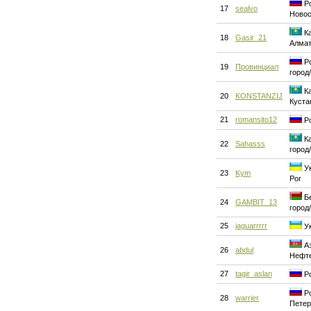
Ро
17
sealvo
Новос
Ка
18
Gasir_21
Алма
Ро
19
Провинциал
город
Ка
20
KONSTANZIJ
Куста
21
romansito12
Ро
Ка
22
Sahasss
город
Ук
23
Kym
Рог
Бе
24
GAMBIT_13
город
25
jaguarrrrr
Ук
Аз
26
abdul
Нефт
27
tagir_aslan
Ро
Ро
28
warrier
Петер