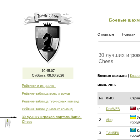
Боевые шахм
О портале
Новости
30 лучших игроко
Chess
10:45:07
Суббота, 08.08.2026
Боевые шахматы
|
Класс
Июнь 2016
Рейтинги и их расчет
Рейтинг-таблица всех игроков
№
ФИО
Стран
Рейтинг-таблица турнирных команд
1
DocWEB
Рейтинг-таблица малых команд
Гр
30 лучших игроков портала Battle-
Ук
2
Aleg
Chess
город
Ка
3
ТАЙБЕК
город