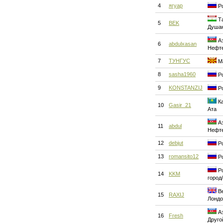
4
ягуар
Ро
Та
5
BEK
Душа
Аз
6
abdulxasan
Нефт
7
ТУНГУС
Ма
8
sasha1960
Ро
9
KONSTANZIJ
Ро
Ка
10
Gasir_21
Ата
Аз
11
abdul
Нефт
12
debjut
Ро
13
romansito12
Ро
Ро
14
KKM
город
Ве
15
RAXIJ
Лондо
Аз
16
Fresh
Друго