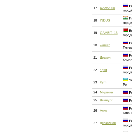
Ро
17
A2lex2000
город
Ин
18
INDUS
город
Бе
19
GAMBIT_13
город
Ро
20
warrier
Петер
Ро
21
Дракон
Комсо
Ро
22
эрэя
город
Ук
23
Kym
Рог
24
Мирянка
Ро
25
Демиург
Ро
Ро
26
Аякс
Гаван
Ро
27
Девкалион
город