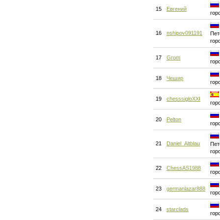
15
Евгений
гор
16
nshipov091191
Пет
гор
17
Grom
гор
18
Чешир
гор
19
chesssigloXXI
гор
20
Pelton
гор
21
Daniel_Altblau
Пет
гор
22
ChessAS1988
гор
23
germanlazar888
гор
24
starclads
гор