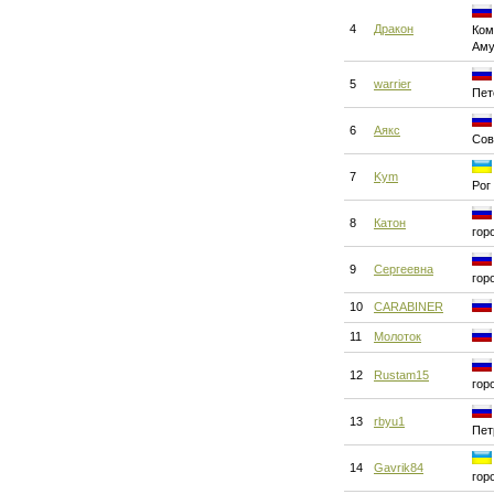
4
Дракон
Ком
Аму
5
warrier
Пет
6
Аякс
Сов
7
Kym
Рог
8
Катон
гор
9
Сергеевна
гор
10
CARABINER
11
Молоток
12
Rustam15
гор
13
rbyu1
Пет
14
Gavrik84
гор