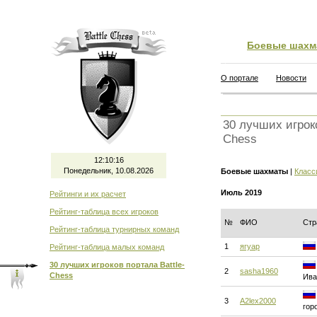
Боевые шахм
О портале
Новости
30 лучших игроко
Chess
12:10:17
Понедельник, 10.08.2026
Боевые шахматы
|
Класс
Июль 2019
Рейтинги и их расчет
Рейтинг-таблица всех игроков
№
ФИО
Стр
Рейтинг-таблица турнирных команд
1
ягуар
Рейтинг-таблица малых команд
30 лучших игроков портала Battle-
2
sasha1960
Chess
Ива
3
A2lex2000
гор