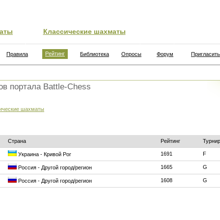
аты
Классические шахматы
Рейтинг
Правила
Библиотека
Опросы
Форум
Пригласить
ов портала Battle-Chess
ические шахматы
Страна
Рейтинг
Турни
1691
F
Украина - Кривой Рог
1665
G
Россия - Другой город/регион
1608
G
Россия - Другой город/регион