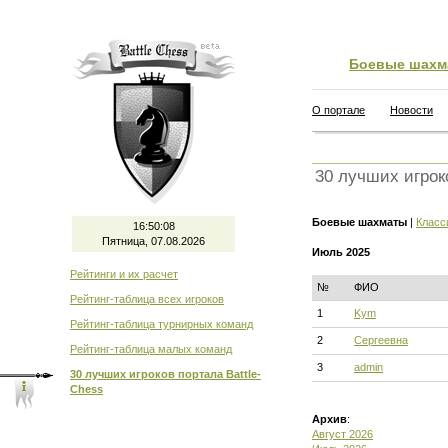
Боевые шахм
О портале
Новости
30 лучших игрок
Боевые шахматы
|
Класс
16:50:09
Пятница, 07.08.2026
Июль 2025
Рейтинги и их расчет
№
ФИО
Рейтинг-таблица всех игроков
1
Kym
Рейтинг-таблица турнирных команд
2
Сергеевна
Рейтинг-таблица малых команд
3
admin
30 лучших игроков портала Battle-
Chess
Архив
:
Август 2026