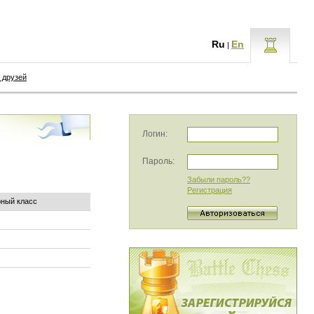
Ru
En
|
 друзей
Логин:
Пароль:
Забыли пароль??
Регистрация
рный класс