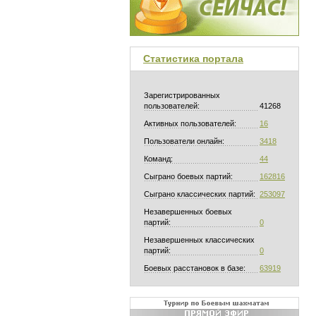
Статистика портала
Зарегистрированных
пользователей:
41268
Активных пользователей:
16
Пользователи онлайн:
3418
Команд:
44
Сыграно боевых партий:
162816
Сыграно классических партий:
253097
Незавершенных боевых
партий:
0
Незавершенных классических
партий:
0
Боевых расстановок в базе:
63919