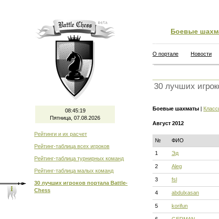
Боевые шахм
О портале
Новости
30 лучших игрок
Боевые шахматы
|
Класс
08:45:20
Пятница, 07.08.2026
Август 2012
Рейтинги и их расчет
№
ФИО
Рейтинг-таблица всех игроков
1
Эд
Рейтинг-таблица турнирных команд
2
Aleg
Рейтинг-таблица малых команд
3
fsl
30 лучших игроков портала Battle-
Chess
4
abdulxasan
5
korifun