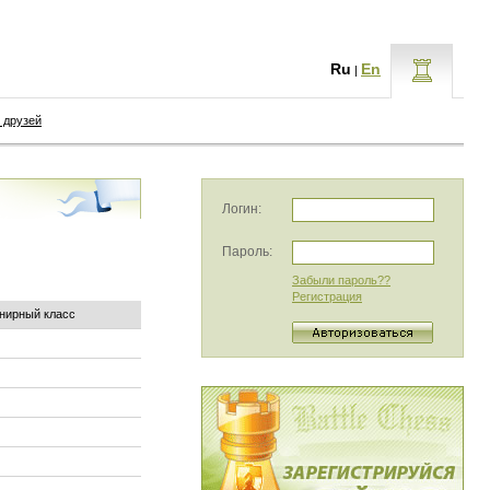
Ru
En
|
 друзей
Логин:
Пароль:
Забыли пароль??
Регистрация
нирный класс