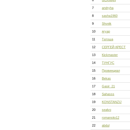
6
GERMAN
7
andryha
8
sasha1960
9
Shveik
10
ягуар
11
Татоша
12
СЕРГЕЙ-КРЕСТ
13
Kickmaster
14
ТУНГУС
15
Провинциал
16
Bekas
17
Gasir_21
18
Sahasss
19
KONSTANZIJ
20
sealvo
21
romansito12
22
abdul