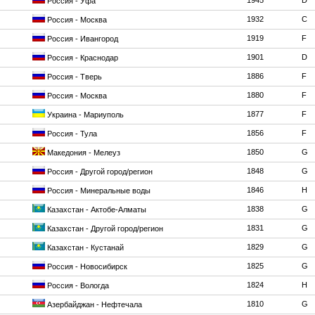
1945
D
Россия - Уфа
1932
C
Россия - Москва
1919
F
Россия - Ивангород
1901
D
Россия - Краснодар
1886
F
Россия - Тверь
1880
F
Россия - Москва
1877
F
Украина - Мариуполь
1856
F
Россия - Тула
1850
G
Македония - Мелеуз
1848
G
Россия - Другой город/регион
1846
H
Россия - Минеральные воды
1838
G
Казахстан - Актобе-Алматы
1831
G
Казахстан - Другой город/регион
1829
G
Казахстан - Кустанай
1825
G
Россия - Новосибирск
1824
H
Россия - Вологда
1810
G
Азербайджан - Нефтечала