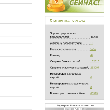
Статистика портала
Зарегистрированных
пользователей:
41268
Активных пользователей:
16
Пользователи онлайн:
5752
Команд:
44
Сыграно боевых партий:
162816
Сыграно классических партий:
253097
Незавершенных боевых
партий:
0
Незавершенных классических
партий:
0
Боевых расстановок в базе:
63919