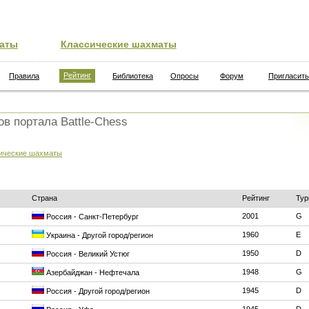
аты
Классические шахматы
Рейтинг
Правила
Библиотека
Опросы
Форум
Пригласить
ов портала Battle-Chess
ические шахматы
Страна
Рейтинг
Тур
2001
G
Россия - Санкт-Петербург
1960
E
Украина - Другой город/регион
1950
D
Россия - Великий Устюг
1948
G
Азербайджан - Нефтечала
1945
D
Россия - Другой город/регион