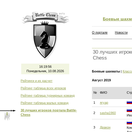
Боевые шахм
О портале
Новости
30 лучших игроко
Chess
16:19:57
Понедельник, 10.08.2026
Боевые шахматы
|
Класс
Август 2019
Рейтинги и их расчет
Рейтинг-таблица всех игроков
№
ФИО
Ст
Рейтинг-таблица турнирных команд
1
ягуар
Рейтинг-таблица малых команд
30 лучших игроков портала Battle-
2
sasha1960
Chess
Ива
3
Дракон
Ком