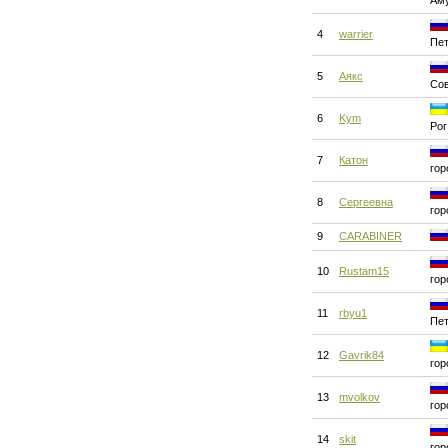
Ам
4
warrier
Пет
5
Аякс
Сов
6
Kym
Рог
7
Катон
гор
8
Сергеевна
гор
9
CARABINER
10
Rustam15
гор
11
rbyu1
Пет
12
Gavrik84
гор
13
mvolkov
гор
14
skit
гор