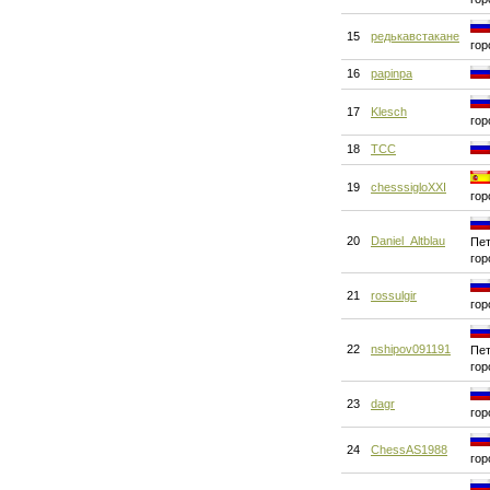
15
редькавстакане
гор
16
papinpa
17
Klesch
гор
18
ТСС
19
chesssigloXXI
гор
20
Daniel_Altblau
Пет
гор
21
rossulgir
гор
22
nshipov091191
Пет
гор
23
dagr
гор
24
ChessAS1988
гор