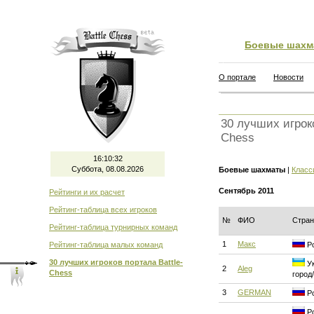
Боевые шахм
О портале
Новости
30 лучших игроко
Chess
16:10:33
Суббота, 08.08.2026
Боевые шахматы
|
Класс
Сентябрь 2011
Рейтинги и их расчет
Рейтинг-таблица всех игроков
№
ФИО
Стран
Рейтинг-таблица турнирных команд
1
Макс
Рейтинг-таблица малых команд
Ро
30 лучших игроков портала Battle-
Ук
2
Aleg
Chess
город
3
GERMAN
Ро
Ро