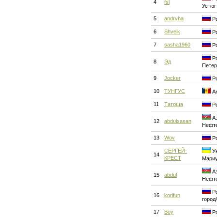
4
fsl
Устюг
5
andryha
Ро
6
Shveik
Ро
7
sasha1960
Ро
Ро
8
Эд
Петер
9
Jocker
Ро
10
ТУНГУС
Ан
11
Татоша
Ро
Аз
12
abdulxasan
Нефт
13
Wov
Ро
СЕРГЕЙ-
Ук
14
КРЕСТ
Мари
Аз
15
abdul
Нефт
Ро
16
korifun
город
17
Boy
Ро