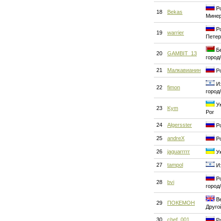
Ро
18
Bekas
Мине
Ро
19
warrier
Петер
Бе
20
GAMBIT_13
город
21
Малкавианин
Ро
Из
22
fimon
город
Ук
23
Kym
Рог
24
Algersster
Ро
25
andreX
Ро
26
jaguarrrrr
Ук
27
tampol
Из
Ро
28
bvi
город
Ве
29
ПОКЕМОН
Друго
30
chef_001
Ро