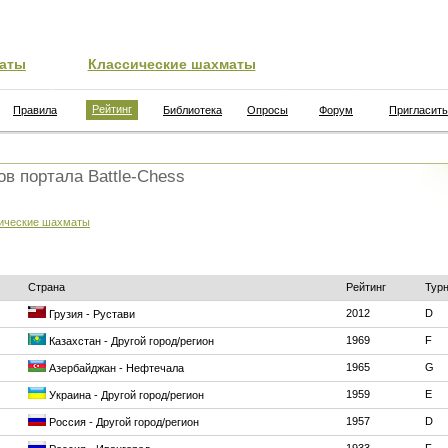
аты
Классические шахматы
Рейтинг
Правила
Библиотека
Опросы
Форум
Пригласить
ов портала Battle-Chess
ические шахматы
Страна
Рейтинг
Тур
2012
D
Грузия - Рустави
1969
F
Казахстан - Другой город/регион
1965
G
Азербайджан - Нефтечала
1959
E
Украина - Другой город/регион
1957
D
Россия - Другой город/регион