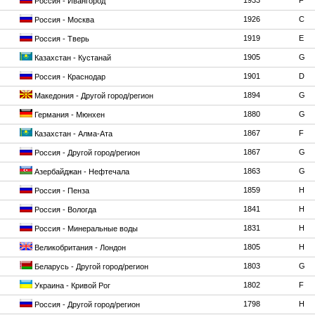
1933
F
Россия - Ивангород
1926
C
Россия - Москва
1919
E
Россия - Тверь
1905
G
Казахстан - Кустанай
1901
D
Россия - Краснодар
1894
G
Македония - Другой город/регион
1880
G
Германия - Мюнхен
1867
F
Казахстан - Алма-Ата
1867
G
Россия - Другой город/регион
1863
G
Азербайджан - Нефтечала
1859
H
Россия - Пенза
1841
H
Россия - Вологда
1831
H
Россия - Минеральные воды
1805
H
Великобритания - Лондон
1803
G
Беларусь - Другой город/регион
1802
F
Украина - Кривой Рог
1798
H
Россия - Другой город/регион