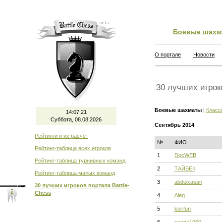
Боевые шахм
О портале
Новости
30 лучших игрок
Боевые шахматы
|
Класс
14:07:22
Суббота, 08.08.2026
Сентябрь 2014
Рейтинги и их расчет
№
ФИО
Рейтинг-таблица всех игроков
1
DocWEB
Рейтинг-таблица турнирных команд
2
ТАЙБЕК
Рейтинг-таблица малых команд
3
abdulxasan
30 лучших игроков портала Battle-
Chess
4
Aleg
5
korifun