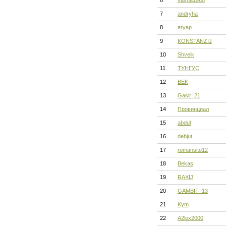
6
sasha1960
7
andryha
8
ягуар
9
KONSTANZIJ
10
Shveik
11
ТУНГУС
12
BEK
13
Gasir_21
14
Провинциал
15
abdul
16
debjut
17
romansito12
18
Bekas
19
RAXIJ
20
GAMBIT_13
21
Kym
22
A2lex2000