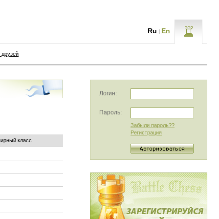
Ru
En
|
 друзей
Логин:
Пароль:
Забыли пароль??
Регистрация
нирный класс