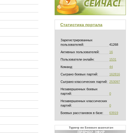
Статистика портала
Зарегистрированных
пользователей:
41268
Активных пользователей:
16
Пользователи онлайн:
1531
Команд:
44
Сыграно боевых партий:
162816
Сыграно классических партий:
253097
Незавершенных боевых
партий:
0
Незавершенных классических
партий:
0
Боевых расстановок в базе:
63919