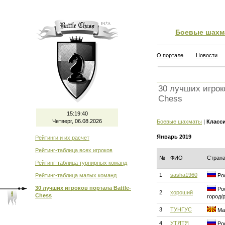
Боевые шахм
О портале
Новости
30 лучших игроко
Chess
15:19:41
Четверг, 06.08.2026
Боевые шахматы
|
Класс
Январь 2019
Рейтинги и их расчет
Рейтинг-таблица всех игроков
№
ФИО
Стран
Рейтинг-таблица турнирных команд
1
sasha1960
Рейтинг-таблица малых команд
Рос
30 лучших игроков портала Battle-
Рос
2
хороший
Chess
город/
3
ТУНГУС
Мак
4
УТЯТЯ
Рос