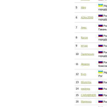
Укр
5
Aleg
город/
Рос
6
A2lex2000
город/
Рос
7
Аякс
Гавань
Рос
8
Катон
город/
9
ягуар
Рос
Рос
10
Залепехин
город/
Рос
11
Дракон
Комсо
Укр
12
Kym
Рог
13
Молоток
Рос
14
papinpa
Рос
15
CARABINER
Рос
16
Мирянка
Ро