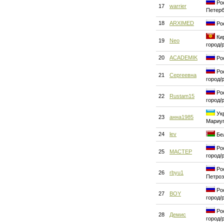
Рос
17
warrier
Петерб
18
ARXIMED
Рос
Кир
19
Neo
город/
20
ACADEMIK
Ро
Рос
21
Сергеевна
город/
Рос
22
Rustam15
город/
Укр
23
анна1985
Мариу
24
lev
Бел
Рос
25
MACTEP
город/
Рос
26
rbyu1
Петроз
Рос
27
BOY
город/
Рос
28
Демис
город/