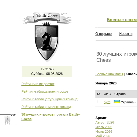
Боевые шахм
О портале
Новости
30 лучших игроко
Chess
12:31:47
Суббота, 08.08.2026
Боевые шахматы
|
Класс
Январь 2026
Рейтинги и их расчет
Рейтинг-таблица всех игроков
№
ФИО
Страна
Рейтинг-таблица турнирных команд
1
Kym
Украина - 
Рейтинг-таблица малых команд
30 лучших игроков портала Battle-
Архив
:
Chess
Август 2026
Июль 2026
Июнь 2026
Май 2026