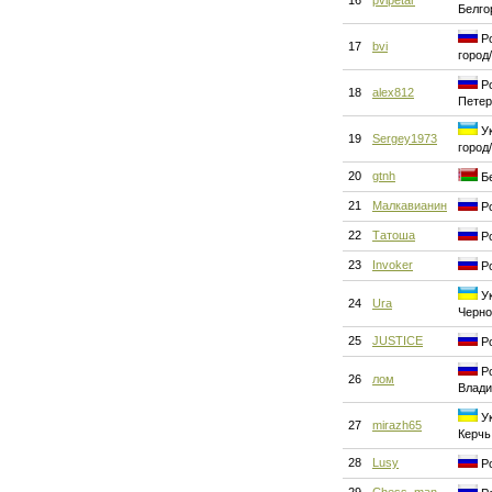
16
pvipetar
Белго
Ро
17
bvi
город
Ро
18
alex812
Петер
Ук
19
Sergey1973
город
20
gtnh
Бе
21
Малкавианин
Ро
22
Татоша
Ро
23
Invoker
Ро
Ук
24
Ura
Черн
25
JUSTICE
Ро
Ро
26
лом
Влади
Ук
27
mirazh65
Керчь
28
Lusy
Ро