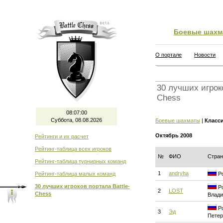
Боевые шахм
О портале
Новости
30 лучших игроко
Chess
08:07:00
Суббота, 08.08.2026
Боевые шахматы
|
Класс
Октябрь 2008
Рейтинги и их расчет
Рейтинг-таблица всех игроков
№
ФИО
Стран
Рейтинг-таблица турнирных команд
1
andryha
Рейтинг-таблица малых команд
Ро
30 лучших игроков портала Battle-
Ро
2
LOST
Chess
Влади
Ро
3
Эд
Петер