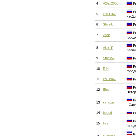
4
A2lex2000
Ро
Ро
5
xBELIAx
на-До
6
Shveik
Ро
Ро
7
vitek
город
Ро
8
Alex_F
Калин
9
Stre-lok
Ро
Ро
10
RIN
город
11
kiv-1967
Ро
Ро
12
IBes
Петер
Ро
13
катюха
- Сан
14
besed
Ро
Ро
15
fors
город
Юг