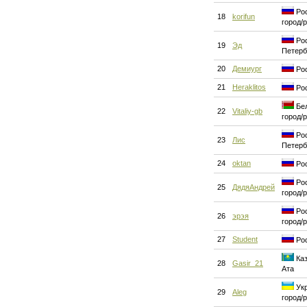
Рос
18
korifun
город/
Рос
19
Эд
Петерб
20
Демиург
Рос
21
Heraklitos
Рос
Бел
22
Vitaliy-gb
город/
Рос
23
Лис
Петерб
24
oktan
Рос
Рос
25
ДядяАндрей
город/
Рос
26
эрэя
город/
27
Student
Рос
Каз
28
Gasir_21
Ата
Укр
29
Aleg
город/