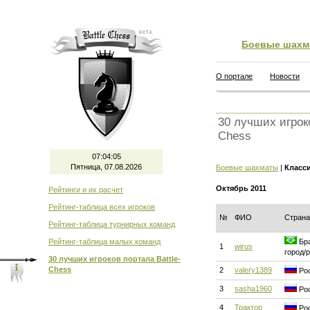
Боевые шахм
О портале
Новости
30 лучших игроко
Chess
07:04:05
Пятница, 07.08.2026
Боевые шахматы
|
Класс
Октябрь 2011
Рейтинги и их расчет
Рейтинг-таблица всех игроков
№
ФИО
Страна
Рейтинг-таблица турнирных команд
Рейтинг-таблица малых команд
Бра
1
wirus
город/
30 лучших игроков портала Battle-
Chess
2
valery1389
Рос
3
sasha1960
Рос
4
Трактор
Рос