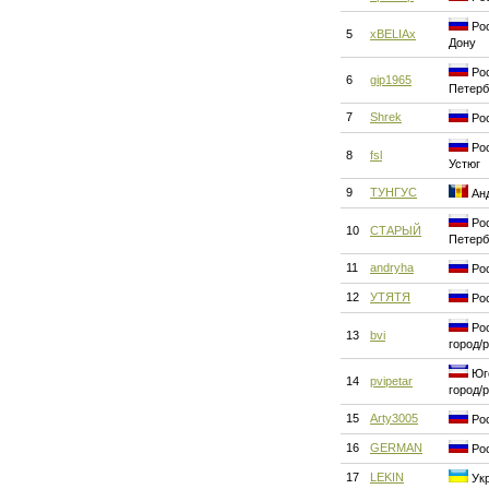
Рос
5
xBELIAx
Дону
Рос
6
gip1965
Петерб
7
Shrek
Рос
Рос
8
fsl
Устюг
9
ТУНГУС
Анд
Рос
10
СТАРЫЙ
Петерб
11
andryha
Рос
12
УТЯТЯ
Рос
Рос
13
bvi
город/
Юго
14
pvipetar
город/
15
Arty3005
Рос
16
GERMAN
Рос
17
LEKIN
Укр