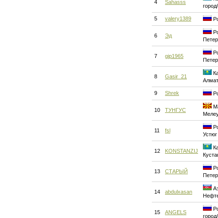
4
Sahasss
город
5
valery1389
Ро
Ро
6
Эд
Петер
Ро
7
gip1965
Петер
Ка
8
Gasir_21
Алма
9
Shrek
Ро
Ма
10
ТУНГУС
Меле
Ро
11
fsl
Устюг
Ка
12
KONSTANZIJ
Куста
Ро
13
СТАРЫЙ
Петер
Аз
14
abdulxasan
Нефт
Ро
15
ANGELS
город