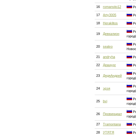
16
romansito12
Ро
17
Arty3005
Ро
18
Heraklitos
Ро
Ро
19
Девкалион
город
Ро
20
sealvo
Новос
21
andryha
Ро
22
Демиург
Ро
Ро
23
ДядяАндрей
город
Ро
24
эрэя
город
Ро
25
bvi
город
Ро
26
Провинциал
город
27
Tramontana
Ро
28
УТЯТЯ
Ро