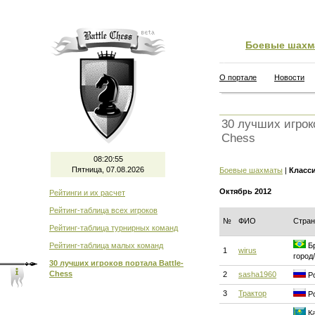
Боевые шахм
О портале
Новости
30 лучших игроко
Chess
08:20:56
Пятница, 07.08.2026
Боевые шахматы
|
Класс
Октябрь 2012
Рейтинги и их расчет
Рейтинг-таблица всех игроков
№
ФИО
Стран
Рейтинг-таблица турнирных команд
Рейтинг-таблица малых команд
Бр
1
wirus
город
30 лучших игроков портала Battle-
Chess
2
sasha1960
Ро
3
Трактор
Ро
Ка