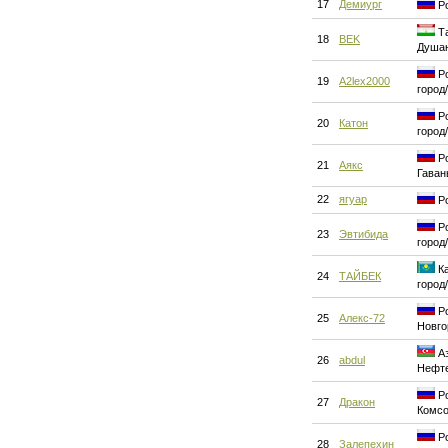
17
Демиург
Ро
Та
18
BEK
Душа
Ро
19
A2lex2000
город
Ро
20
Катон
город
Ро
21
Аякс
Гаван
22
ягуар
Ро
Ро
23
Эвтибида
город
Ка
24
ТАЙБЕК
город
Ро
25
Алекс-72
Новго
Аз
26
abdul
Нефт
Ро
27
Дракон
Комсо
Ро
28
Залепехин