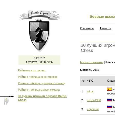
Боевые шахм
О портале
Новости
30 лучших игроко
Chess
14:12:03
Суббота, 08.08.2026
Боевые шахматы
|
Класс
Октябрь 2015
Рейтинги и их расчет
Рейтинг-таблица всех игроков
№
ФИО
Стран
Рейтинг-таблица турнирных команд
Рейтинг-таблица малых команд
Ис
1
wirus
город
30 лучших игроков портала Battle-
Chess
2
sasha1960
Ро
Ро
3
хороший
город