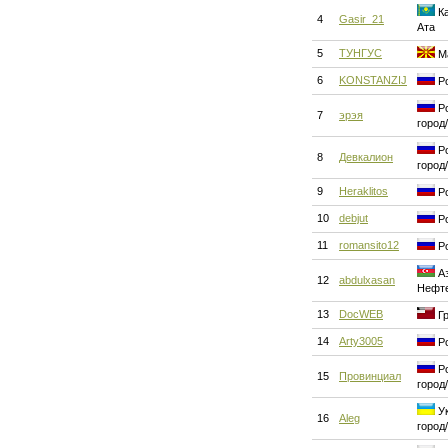
Ка
4
Gasir_21
Ата
5
ТУНГУС
Ма
6
KONSTANZIJ
Ро
Ро
7
эрэя
город
Ро
8
Девкалион
город
9
Heraklitos
Ро
10
debjut
Ро
11
romansito12
Ро
Аз
12
abdulxasan
Нефт
13
DocWEB
Гр
14
Arty3005
Ро
Ро
15
Провинциал
город
Ук
16
Aleg
город