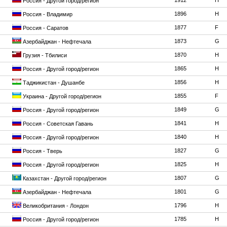
1912
H
Россия - Другой город/регион
1896
H
Россия - Владимир
1877
F
Россия - Саратов
1873
G
Азербайджан - Нефтечала
1870
H
Грузия - Тбилиси
1865
H
Россия - Другой город/регион
1856
H
Таджикистан - Душанбе
1855
F
Украина - Другой город/регион
1849
G
Россия - Другой город/регион
1841
H
Россия - Советская Гавань
1840
H
Россия - Другой город/регион
1827
G
Россия - Тверь
1825
H
Россия - Другой город/регион
1807
G
Казахстан - Другой город/регион
1801
G
Азербайджан - Нефтечала
1796
H
Великобритания - Лондон
1785
H
Россия - Другой город/регион