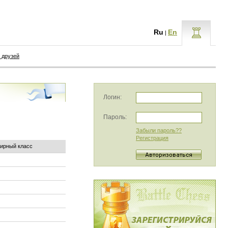
Ru
En
|
 друзей
Логин:
Пароль:
Забыли пароль??
Регистрация
ирный класс