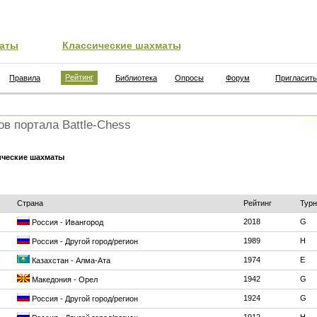
аты
Классические шахматы
Рейтинг
Правила
Библиотека
Опросы
Форум
Пригласить
ов портала Battle-Chess
ические шахматы
Страна
Рейтинг
Турн
2018
G
Россия - Ивангород
1989
H
Россия - Другой город/регион
1974
E
Казахстан - Алма-Ата
1942
G
Македония - Орел
1924
G
Россия - Другой город/регион