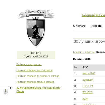
Боевые шахм
О портале
Новости
30 лучших игрок
Боевые шахматы
|
Класс
00:00:11
Суббота, 08.08.2026
Октябрь 2016
Рейтинги и их расчет
№
ФИО
Рейтинг-таблица всех игроков
1
sasha1960
Рейтинг-таблица турнирных команд
2
хороший
Рейтинг-таблица малых команд
3
Gasir_21
30 лучших игроков портала Battle-
Chess
4
ТУНГУС
5
эрэя