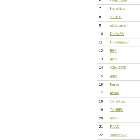
6
Девкалион
7
Heraklitos
8
УТЯТЯ
9
abdulxasan
10
DocWEB
11
Провинциал
12
BEK
13
Aleg
14
A2lex2000
15
Аякс
16
Катон
17
ягуар
18
Эвтибида
19
ТАЙБЕК
20
abdul
21
RAXIJ
22
Залепехин