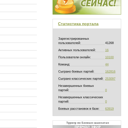
Статистика портала
Зарегистрированных
пользователей:
41268
Активных пользователей:
16
Пользователи онлайн:
10100
Команд:
44
Сыграно боевых партий:
162816
Сыграно классических партий:
253097
Незавершенных боевых
партий:
0
Незавершенных классических
партий:
0
Боевых расстановок в базе:
63919