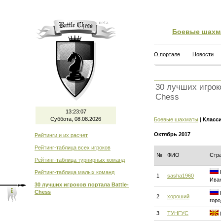
Боевые шахм
О портале
Новости
30 лучших игроко
Chess
13:23:08
Суббота, 08.08.2026
Боевые шахматы
|
Класс
Октябрь 2017
Рейтинги и их расчет
Рейтинг-таблица всех игроков
№
ФИО
Стр
Рейтинг-таблица турнирных команд
Рейтинг-таблица малых команд
1
sasha1960
Ива
30 лучших игроков портала Battle-
Chess
2
хороший
горо
3
ТУНГУС