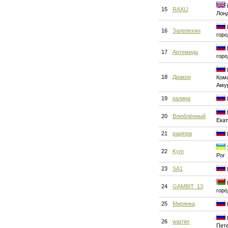
15
RAXIJ
Лон
16
Залепехин
горо
17
Артемида
горо
18
Дракон
Ком
Аму
19
калина
20
Влюблённый
Екат
21
papinpa
22
Kym
Рог
23
SA1
24
GAMBIT_13
горо
25
Мирянка
26
warrier
Пет