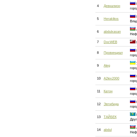
4
Девкалион
горо
5
Heraklitos
Вла
6
abdulxasan
Неф
7
DocWEB
8
Провинциал
горо
9
Aleg
горо
10
A2lex2000
горо
11
Катон
горо
12
Эвтибида
горо
13
ТАЙБЕК
Друг
14
abdul
Неф