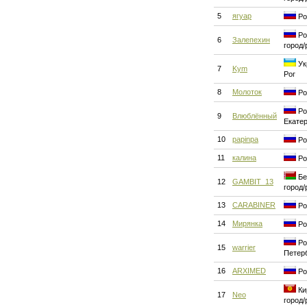
5
ягуар
Ро
Ро
6
Залепехин
город/
Ук
7
Kym
Рог
8
Молоток
Ро
Ро
9
Влюблённый
Екате
10
papinpa
Ро
11
калина
Ро
Бе
12
GAMBIT_13
город/
13
CARABINER
Ро
14
Мирянка
Ро
Ро
15
warrier
Петер
16
ARXIMED
Ро
Ки
17
Neo
город/