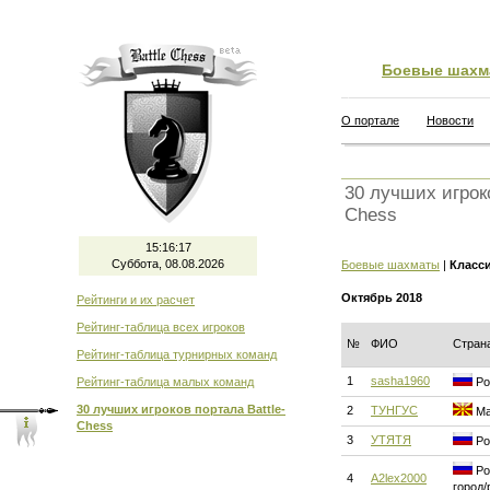
Боевые шахм
О портале
Новости
30 лучших игроко
Chess
15:16:18
Суббота, 08.08.2026
Боевые шахматы
|
Класс
Октябрь 2018
Рейтинги и их расчет
Рейтинг-таблица всех игроков
№
ФИО
Стран
Рейтинг-таблица турнирных команд
1
sasha1960
Рейтинг-таблица малых команд
Ро
30 лучших игроков портала Battle-
2
ТУНГУС
Ма
Chess
3
УТЯТЯ
Ро
Ро
4
A2lex2000
город/