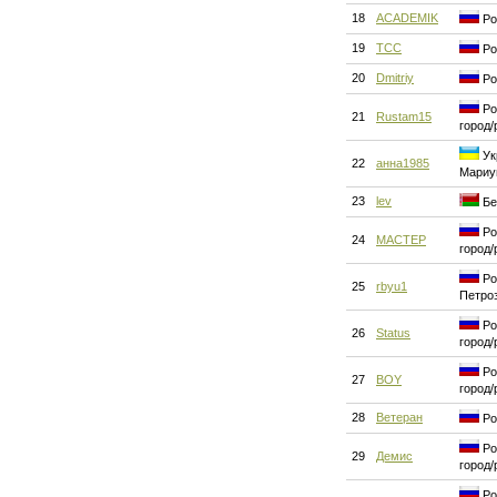
18
ACADEMIK
Ро
19
ТСС
Ро
20
Dmitriy
Ро
Ро
21
Rustam15
город/
Ук
22
анна1985
Мариу
23
lev
Бе
Ро
24
MACTEP
город/
Ро
25
rbyu1
Петро
Ро
26
Status
город/
Ро
27
BOY
город/
28
Ветеран
Ро
Ро
29
Демис
город/
Ро