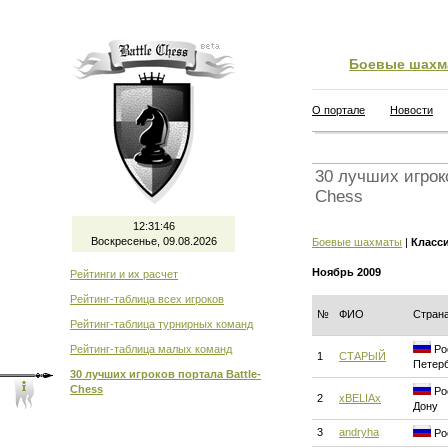
Боевые шахм
О портале
Новости
30 лучших игроко
Chess
12:31:46
Воскресенье, 09.08.2026
Боевые шахматы
|
Класс
Ноябрь 2009
Рейтинги и их расчет
Рейтинг-таблица всех игроков
№
ФИО
Стран
Рейтинг-таблица турнирных команд
Рейтинг-таблица малых команд
Рос
1
СТАРЫЙ
Петер
30 лучших игроков портала Battle-
Chess
Рос
2
xBELIAx
Дону
3
andryha
Ро