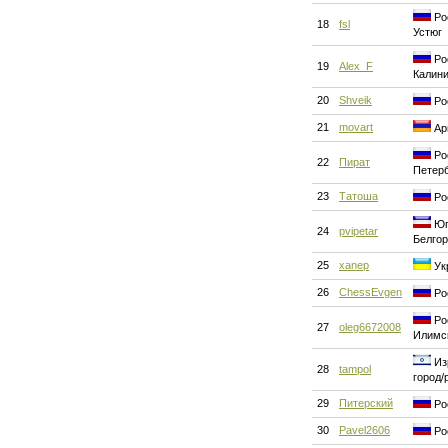
Ро
18
fsl
Устюг
Ро
19
Alex_F
Калини
20
Shveik
Ро
21
movart
Ар
Рос
22
Пират
Петер
23
Татоша
Ро
Юг
24
pvipetar
Белго
25
xanep
Укр
26
ChessEvgen
Ро
Рос
27
oleg6672008
Илимс
Из
28
tampol
город/
29
Питерский
Ро
30
Pavel2606
Ро