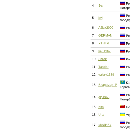
Рос
4
Эд
Петер
Рос
5
bvi
город/
6
A2lex2000
Ро
7
GERMAN
Ро
8
УТЯТЯ
Ро
9
kiv-1967
Ро
10
Shrek
Ро
11
Tankist
Ро
12
valery1389
Ро
Каз
13
Владимир_Р
Карага
Рос
14
gip1965
Петер
15
Kim
Кит
16
Ura
Ук
Рос
17
МАЛИБУ
город/