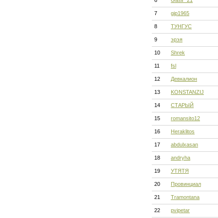
6
Gasir_21
7
gip1965
8
ТУНГУС
9
эрэя
10
Shrek
11
fsl
12
Девкалион
13
KONSTANZIJ
14
СТАРЫЙ
15
romansito12
16
Heraklitos
17
abdulxasan
18
andryha
19
УТЯТЯ
20
Провинциал
21
Tramontana
22
pvipetar