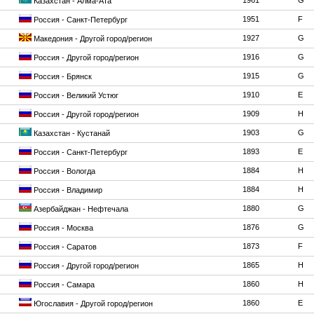
1961
G
Казахстан - Алма-Ата
1951
F
Россия - Санкт-Петербург
1927
G
Македония - Другой город/регион
1916
G
Россия - Другой город/регион
1915
G
Россия - Брянск
1910
E
Россия - Великий Устюг
1909
H
Россия - Другой город/регион
1903
G
Казахстан - Кустанай
1893
E
Россия - Санкт-Петербург
1884
H
Россия - Вологда
1884
H
Россия - Владимир
1880
G
Азербайджан - Нефтечала
1876
G
Россия - Москва
1873
F
Россия - Саратов
1865
H
Россия - Другой город/регион
1860
H
Россия - Самара
1860
E
Югославия - Другой город/регион