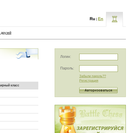
Ru
En
|
 друзей
Логин:
Пароль:
Забыли пароль??
Регистрация
нирный класс