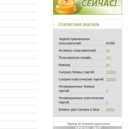
Статистика портала
Зарегистрированных
пользователей:
41268
Активных пользователей:
16
Пользователи онлайн:
757
Команд:
44
Сыграно боевых партий:
162816
Сыграно классических партий:
253097
Незавершенных боевых
партий:
0
Незавершенных классических
партий:
0
Боевых расстановок в базе:
63919