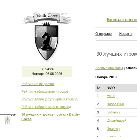
Боевые шахм
О портале
Новости
30 лучших игрок
Боевые шахматы
|
Класс
08:54:25
Четверг, 06.08.2026
Ноябрь 2013
Рейтинги и их расчет
№
ФИО
Рейтинг-таблица всех игроков
1
wirus
Рейтинг-таблица турнирных команд
2
sasha1960
Рейтинг-таблица малых команд
3
Sahasss
30 лучших игроков портала Battle-
Chess
4
ДядяАндрей
5
Трактор