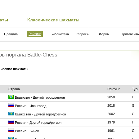
аты
Классические шахматы
Рейтинг
Правила
Библиотека
Опросы
Форум
Пригласить
ов портала Battle-Chess
ические шахматы
Страна
Рейтинг
Тур
2050
H
Бразилия - Другой город/регион
2018
G
Россия - Ивангород
2002
G
Казахстан - Другой город/регион
1979
H
Россия - Другой город/регион
1961
C
Россия - Бийск