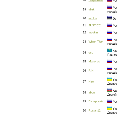
18
Лотреамон
Рос
Рос
19
vitek
город/
20
asolov
Эст
21
JUSTICE
Рос
22
Invoker
Рос
Рос
23
White_Tiger
город/
Каз
24
gco
Павло
25
Молоток
Рос
Рос
26
RIN
город/
Укр
27
Nzol
Днепро
Азе
28
abdul
Другой
29
Питерский
Рос
Укр
30
Ruslan12
Днепро