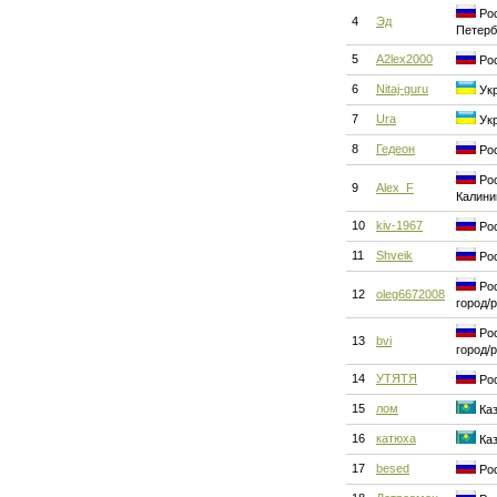
Рос
4
Эд
Петерб
5
A2lex2000
Рос
6
Nitaj-guru
Укр
7
Ura
Укр
8
Гедеон
Рос
Рос
9
Alex_F
Калини
10
kiv-1967
Рос
11
Shveik
Рос
Рос
12
oleg6672008
город/
Рос
13
bvi
город/
14
УТЯТЯ
Рос
15
лом
Каз
16
катюха
Каз
17
besed
Рос