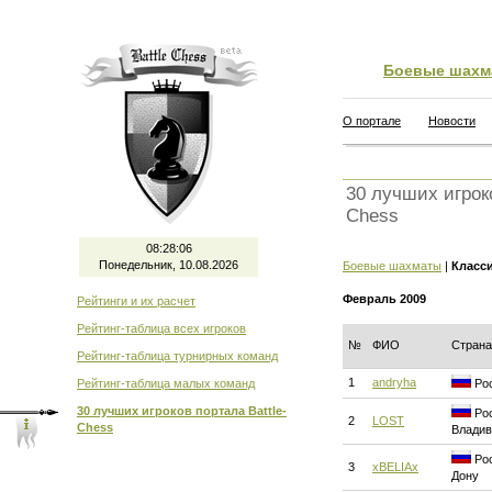
Боевые шахм
О портале
Новости
30 лучших игроко
Chess
08:28:07
Понедельник, 10.08.2026
Боевые шахматы
|
Класс
Февраль 2009
Рейтинги и их расчет
Рейтинг-таблица всех игроков
№
ФИО
Страна
Рейтинг-таблица турнирных команд
1
andryha
Рейтинг-таблица малых команд
Рос
30 лучших игроков портала Battle-
Рос
2
LOST
Chess
Владив
Рос
3
xBELIAx
Дону