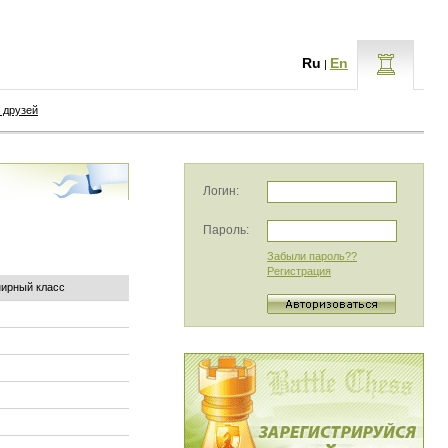
Ru
En
|
 друзей
Логин:
Пароль:
Забыли пароль??
Регистрация
нирный класс