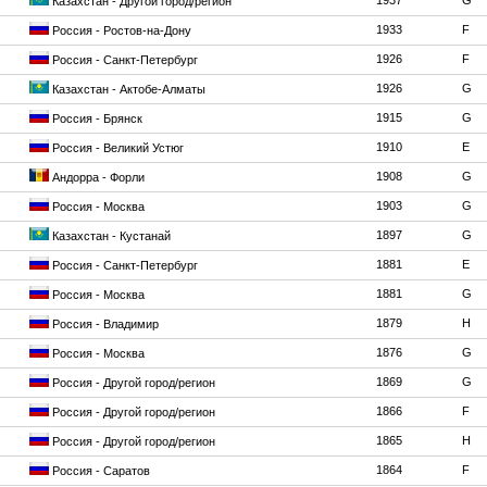
1937
G
Казахстан - Другой город/регион
1933
F
Россия - Ростов-на-Дону
1926
F
Россия - Санкт-Петербург
1926
G
Казахстан - Актобе-Алматы
1915
G
Россия - Брянск
1910
E
Россия - Великий Устюг
1908
G
Андорра - Форли
1903
G
Россия - Москва
1897
G
Казахстан - Кустанай
1881
E
Россия - Санкт-Петербург
1881
G
Россия - Москва
1879
H
Россия - Владимир
1876
G
Россия - Москва
1869
G
Россия - Другой город/регион
1866
F
Россия - Другой город/регион
1865
H
Россия - Другой город/регион
1864
F
Россия - Саратов