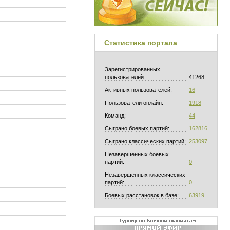
Статистика портала
Зарегистрированных
пользователей:
41268
Активных пользователей:
16
Пользователи онлайн:
1918
Команд:
44
Сыграно боевых партий:
162816
Сыграно классических партий:
253097
Незавершенных боевых
партий:
0
Незавершенных классических
партий:
0
Боевых расстановок в базе:
63919