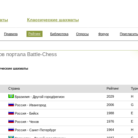
аты
Классические шахматы
Рейтинг
Правила
Библиотека
Опросы
Форум
Пригласить
ов портала Battle-Chess
ические шахматы
Страна
Рейтинг
Тур
2029
H
Бразилия - Другой город/регион
2006
G
Россия - Ивангород
1988
E
Россия - Бийск
1976
E
Россия - Чехов
1964
H
Россия - Санкт-Петербург