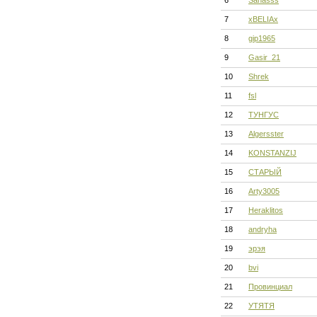
6
Sahasss
7
xBELIAx
8
gip1965
9
Gasir_21
10
Shrek
11
fsl
12
ТУНГУС
13
Algersster
14
KONSTANZIJ
15
СТАРЫЙ
16
Arty3005
17
Heraklitos
18
andryha
19
эрэя
20
bvi
21
Провинциал
22
УТЯТЯ