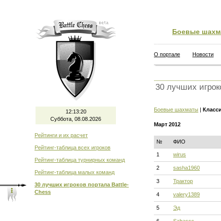
Боевые шахм
О портале
Новости
30 лучших игрок
Боевые шахматы
|
Класс
12:13:20
Суббота, 08.08.2026
Март 2012
Рейтинги и их расчет
№
ФИО
Рейтинг-таблица всех игроков
1
wirus
Рейтинг-таблица турнирных команд
2
sasha1960
Рейтинг-таблица малых команд
3
Трактор
30 лучших игроков портала Battle-
Chess
4
valery1389
5
Эд