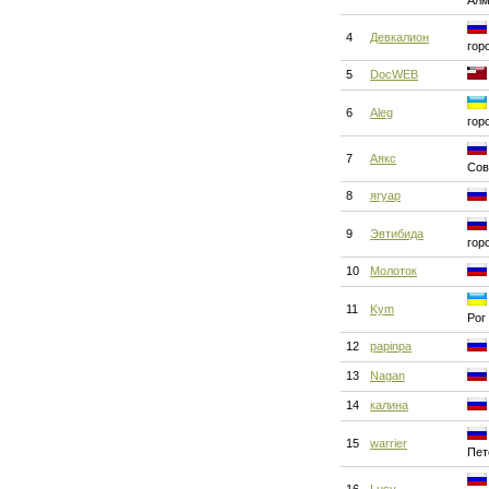
Алм
4
Девкалион
гор
5
DocWEB
6
Aleg
гор
7
Аякс
Сов
8
ягуар
9
Эвтибида
гор
10
Молоток
11
Kym
Рог
12
papinpa
13
Nagan
14
калина
15
warrier
Пет