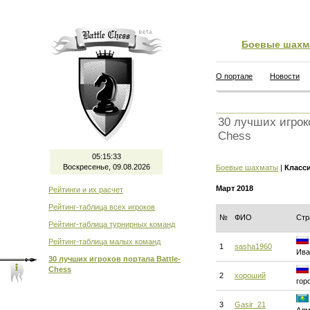
Боевые шахм
О портале
Новости
30 лучших игроко
Chess
05:15:34
Воскресенье, 09.08.2026
Боевые шахматы
|
Класс
Март 2018
Рейтинги и их расчет
Рейтинг-таблица всех игроков
№
ФИО
Стр
Рейтинг-таблица турнирных команд
Рейтинг-таблица малых команд
1
sasha1960
Ива
30 лучших игроков портала Battle-
Chess
2
хороший
гор
3
Gasir_21