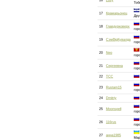
16
Lusy
Тоб
17
Крамарьонец
Дру
18
Главдурковерх
гор
19
СэмBigКувалда
гор
20
Neo
гор
21
Сергеевна
гор
22
ТСС
23
Rustam15
гор
24
Dmitriy
25
Moonspell
гор
26
116rus
гор
27
анна1985
Мар