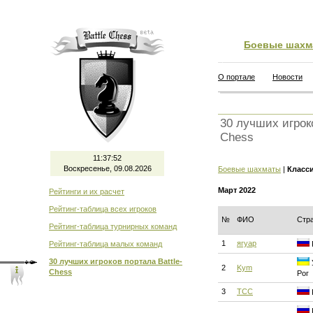
Боевые шахм
О портале
Новости
30 лучших игроко
Chess
11:37:53
Воскресенье, 09.08.2026
Боевые шахматы
|
Класс
Март 2022
Рейтинги и их расчет
Рейтинг-таблица всех игроков
№
ФИО
Стр
Рейтинг-таблица турнирных команд
1
ягуар
Рейтинг-таблица малых команд
30 лучших игроков портала Battle-
2
Kym
Chess
Рог
3
ТСС