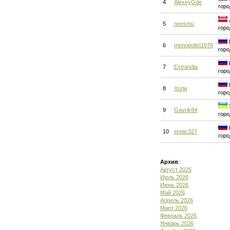
4
AlexeyGde
горо
5
neesmu
горо
6
monopolist1978
горо
7
Extrandia
горо
8
Холи
горо
9
Gavrik84
горо
10
eretic327
горо
Архив
:
Август 2026
Июль 2026
Июнь 2026
Май 2026
Апрель 2026
Март 2026
Февраль 2026
Январь 2026