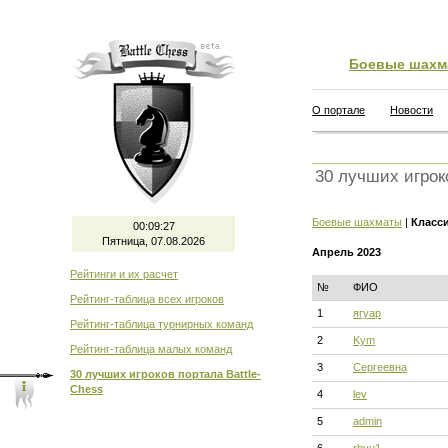
Боевые шахм
О портале
Новости
30 лучших игрок
Боевые шахматы
|
Класс
00:09:28
Пятница, 07.08.2026
Апрель 2023
Рейтинги и их расчет
№
ФИО
Рейтинг-таблица всех игроков
1
ягуар
Рейтинг-таблица турнирных команд
2
Kym
Рейтинг-таблица малых команд
3
Сергеевна
30 лучших игроков портала Battle-
Chess
4
lev
5
admin