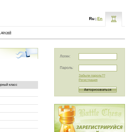
Ru
En
|
 друзей
Логин:
Пароль:
Забыли пароль??
Регистрация
ирный класс