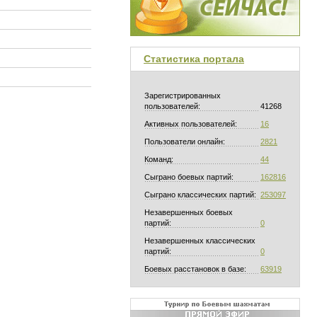
Статистика портала
Зарегистрированных
пользователей:
41268
Активных пользователей:
16
Пользователи онлайн:
2821
Команд:
44
Сыграно боевых партий:
162816
Сыграно классических партий:
253097
Незавершенных боевых
партий:
0
Незавершенных классических
партий:
0
Боевых расстановок в базе:
63919