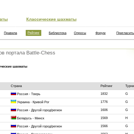
аты
Классические шахматы
Рейтинг
Правила
Библиотека
Опросы
Форум
Пригласить
ов портала Battle-Chess
ические шахматы
Страна
Рейтинг
Турн
1832
G
Россия - Тверь
1776
G
Украина - Кривой Рог
1606
G
Россия - Другой город/регион
1569
H
Беларусь - Минск
1566
G
Россия - Другой город/регион