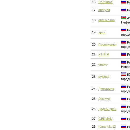
16
Heraklitos
Ро
17
andryha
Ро
Аз
18
abdulxasan
Нефт
Ро
19
эрэя
город
Ро
20
Провинциал
город
21
УТЯТЯ
Ро
Ро
22
sealvo
Новос
Юг
23
pvipetar
город
Ро
24
Девкалион
город
25
Демиург
Ро
Ро
26
ДядяАндрей
город
27
GERMAN
Ро
28
romansito12
Ро