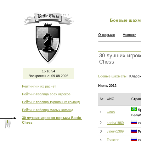
Боевые шахм
О портале
Новости
30 лучших игроко
Chess
15:18:54
Воскресенье, 09.08.2026
Боевые шахматы
|
Класс
Июнь 2012
Рейтинги и их расчет
Рейтинг-таблица всех игроков
№
ФИО
Стран
Рейтинг-таблица турнирных команд
Рейтинг-таблица малых команд
Бр
1
wirus
город
30 лучших игроков портала Battle-
Chess
2
sasha1960
Ро
3
valery1389
Ро
4
Трактор
Ро