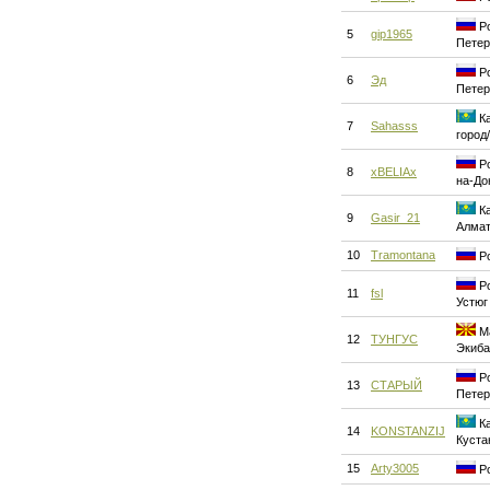
Ро
5
gip1965
Петер
Ро
6
Эд
Петер
Ка
7
Sahasss
город
Ро
8
xBELIAx
на-До
Ка
9
Gasir_21
Алма
10
Tramontana
Ро
Ро
11
fsl
Устюг
Ма
12
ТУНГУС
Экиба
Ро
13
СТАРЫЙ
Петер
Ка
14
KONSTANZIJ
Куста
15
Arty3005
Ро